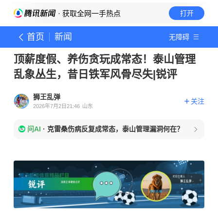
· 获取全网一手热点
打开
首页
新闻
无障碍
顶薪度假、养伤贪玩成常态！泰山管理
乱象丛生，昔日铁军风骨尽失|锐评
狮王乱弹
关注
2026年7月2日21:46
山东
问AI
·
克雷桑伤病反复成常态，泰山管理漏洞何在？