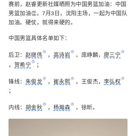
赛前，赵睿更新社媒晒照为中国男篮加油：中国
男篮加油👏。7月3日，沈阳主场，一起为中国队
加油。硬仗，就得来硬的。
中国男篮具体名单如下：
后卫：
赵继伟
，
高诗岩
，庞峥麟，
廖三宁
，
贺希宁
；
锋线：
朱俊龙
，
崔永熙
，王俊杰，
李弘权
；
内线：
胡金秋
，
杨瀚森
，徐昕。