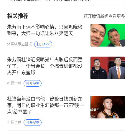
相关推荐
打开腾讯新闻查看更多
朱芳雨下课不影响心情，只因巩晓彬
到来，大师一句话让朱八笑翻天
体坛轶事之篮坛
打开APP
朱芳雨杜锋近况曝光！离职后反而更
忙了，一个当会长一个搞青训谁都没
离开广东篮球
不懂个球
打开APP
杜锋当年没白骂他！曾繁日找到新东
家，阿日的职业生涯被那一声声“硬一
点”给骂醒了
不懂个球
打开APP