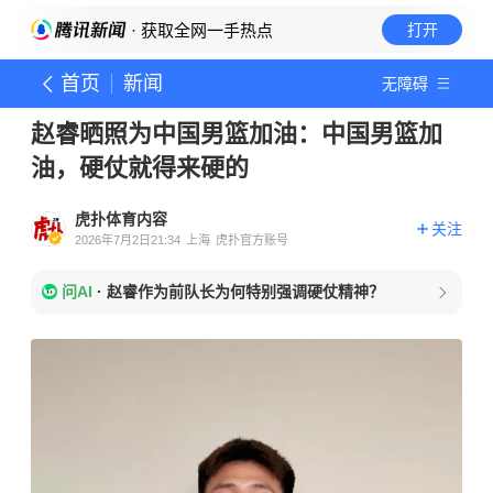
· 获取全网一手热点
打开
首页
新闻
无障碍
赵睿晒照为中国男篮加油：中国男篮加
油，硬仗就得来硬的
虎扑体育内容
关注
2026年7月2日21:34
上海
虎扑官方账号
问AI
·
赵睿作为前队长为何特别强调硬仗精神？