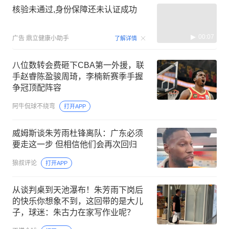
核验未通过,身份保障还未认证成功
00:07
广告
鼎立健康小助手
了解详情
八位数转会费砸下CBA第一外援，联
手赵睿陈盈骏周琦，李楠新赛季手握
争冠顶配阵容
阿牛侃球不绕弯
打开APP
威姆斯谈朱芳雨杜锋离队：广东必须
要走这一步 但相信他们会再次回归
狼叔评论
打开APP
从谈判桌到天池瀑布！朱芳雨下岗后
的快乐你想象不到，这回带的是大儿
子，球迷：朱古力在家写作业呢？