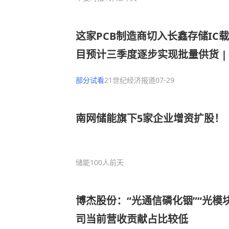
这家PCB制造商切入长鑫存储IC
目预计三季度逐步实现批量供货 |
部分试看
21世纪经济报道
07-29
南网储能旗下5家企业增资扩股！
储能100人
前天
博杰股份：“光通信磷化铟”“光模
司当前营收贡献占比较低