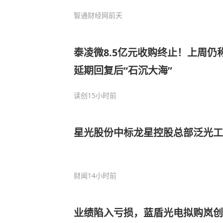
智通财经网
前天
泰凌微8.5亿元收购终止！上周仍
延期回复后“石沉大海”
读创
15小时前
星光股份中标龙星控股总部泛光工
财闻
14小时前
业绩陷入亏损，蓝盾光电拟购岚创