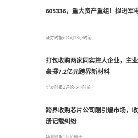
605336，重大资产重组！拟进
证券时报e公司
13小时前
打包收购两家同实控人企业，主业
豪掷7.2亿元跨界新材料
华夏时报
2评论
-5小时前
跨界收购芯片公司刚引爆市场，收
册记载纠纷
华夏时报
1评论
昨天