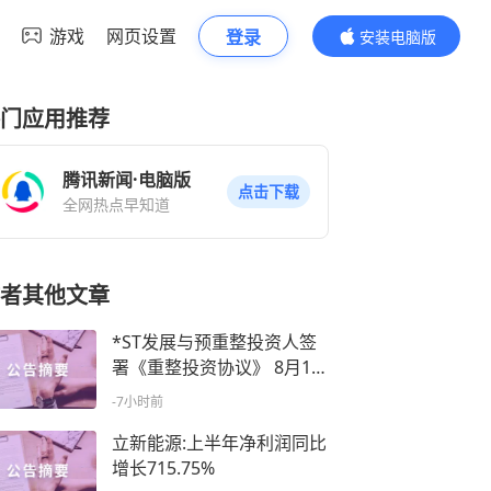
游戏
网页设置
登录
安装电脑版
内容更精彩
门应用推荐
腾讯新闻·电脑版
点击下载
全网热点早知道
者其他文章
*ST发展与预重整投资人签
署《重整投资协议》 8月10
日起复牌
-7小时前
立新能源:上半年净利润同比
增长715.75%