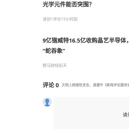
光学元件能否突围？
读创
1评论
15小时前
9亿锴威特16.5亿收购晶艺半导
“蛇吞象”
野马财经
前天
评论
0
文明上网理性发言，请遵守
《新闻评论服务
请