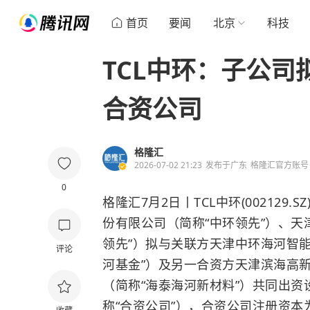
首页
要闻
北京
科技
TCL中环：子公
合资公司
格隆汇
2026-07-02 21:23
发布于
广东
格隆汇官方账号
0
格隆汇7月2日丨
TCL中环(002129.S
份有限公司（简称“中环领先”）、天
领先”）拟与关联方天津中环海河智
评论
河基金”）及另一合资方天津滨海高
（简称“海泰海河新材料”）共同出
称“合资公司”），合资公司注册资本为