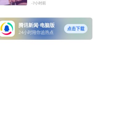
-7小时前
腾讯新闻·电脑版
点击下载
24小时陪你追热点