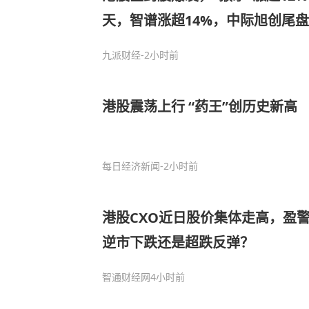
天，智谱涨超14%，中际旭创尾盘跳
龙头涨近11%
九派财经
-2小时前
港股震荡上行 “药王”创历史新高
每日经济新闻
-2小时前
港股CXO近日股价集体走高，盈
逆市下跌还是超跌反弹？
智通财经网
4小时前