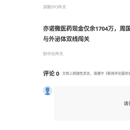
洞察IPO
昨天
亦诺微医药现金仅余1704万，周
与外泌体双线闯关
财中社
昨天
评论
0
文明上网理性发言，请遵守
《新闻评论服务
请