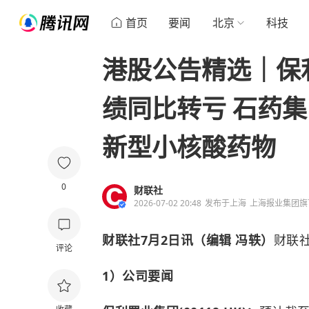
首页
要闻
北京
科技
港股公告精选｜保
绩同比转亏 石药
新型小核酸药物
0
财联社
2026-07-02 20:48
发布于
上海
上海报业集团旗
财联社7月2日讯（编辑 冯轶）
财联
评论
1）公司要闻