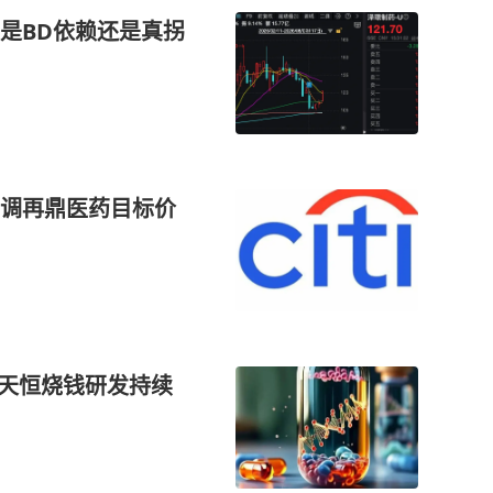
是BD依赖还是真拐
调再鼎医药目标价
利天恒烧钱研发持续