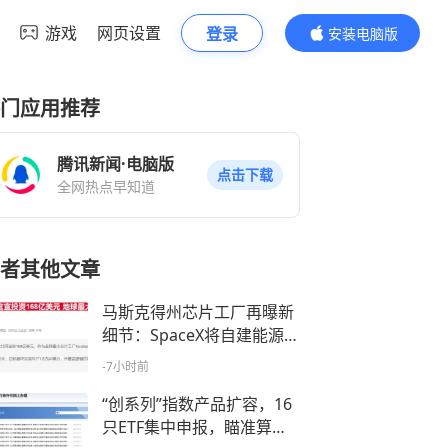
游戏
网页设置
登录
安装电脑版
内容更精彩
门应用推荐
腾讯新闻·电脑版
点击下载
全网热点早知道
者其他文章
马斯克得州芯片工厂再曝新
细节：SpaceX将自建能源系
统保障生产
-7小时前
“创系列”指数产品扩容，16
只ETF集中申报，瞄准算力