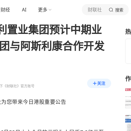
财经
AI
更多
财联社
搜索
利置业集团预计中期业
热
集团与阿斯利康合作开发
作
关注
下《财联社》官方账号
社为您带来今日港股重要公告