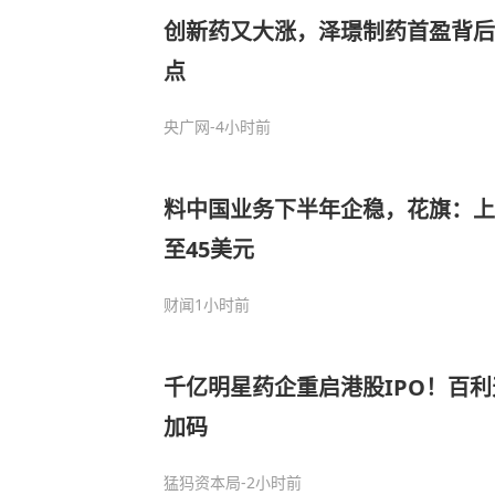
创新药又大涨，泽璟制药首盈背后
点
央广网
-4小时前
料中国业务下半年企稳，花旗：上
至45美元
财闻
1小时前
千亿明星药企重启港股IPO！百
加码
猛犸资本局
-2小时前