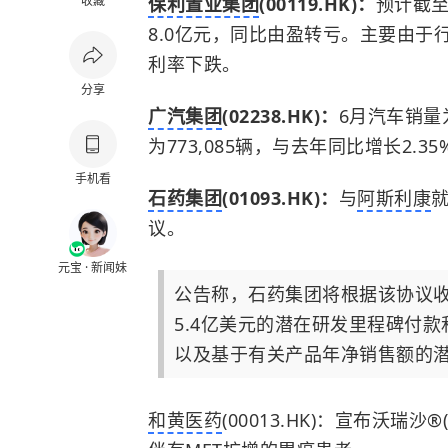
收藏
保利置业集团
(00119.HK)：
预计截至
8.0亿元，同比由盈转亏。主要由
利率下跌。
分享
广汽集团
(02238.HK)：
6月汽车销量为
为773,085辆，与去年同比增长2.35
手机看
石药集团
(01093.HK)：
与
阿斯利康
就
议。
元宝 · 新闻妹
公告称，石药集团将根据该协议收
5.4亿美元的潜在研发里程碑付款
以及基于有关产品年净销售额的
和黄医药
(00013.HK)：宣布沃瑞