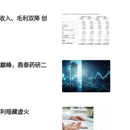
收入、毛利双降 创
巅峰，鼎泰药研二
毛利暗藏虚火