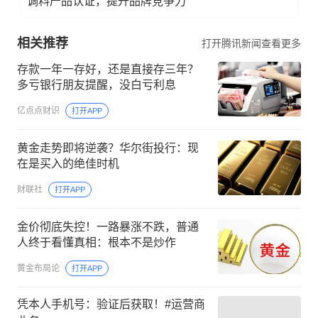
调料产品认证，提升品牌竞争力
相关推荐
打开腾讯新闻查看更多
存款一年一存好，还是直接存三年？
多亏银行朋友提醒，没白亏利息
亿点点财识
打开APP
黄金走势即将逆袭？华尔街投行：现
在是买入的绝佳时机
财联社
打开APP
金价彻底失控！一路暴涨不跌，普通
人终于看懂真相：根本不是炒作
黄金布局论
打开APP
凭本人手机号：验证后获取！#运营商