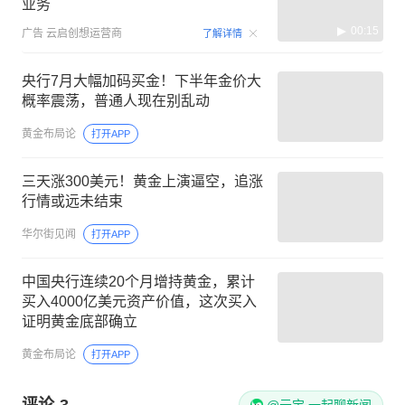
业务
00:15
广告
云启创想运营商
了解详情
央行7月大幅加码买金！下半年金价大
概率震荡，普通人现在别乱动
黄金布局论
打开APP
三天涨300美元！黄金上演逼空，追涨
行情或远未结束
华尔街见闻
打开APP
中国央行连续20个月增持黄金，累计
买入4000亿美元资产价值，这次买入
证明黄金底部确立
黄金布局论
打开APP
评论
3
@元宝 一起聊新闻