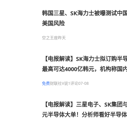
韩国三星、SK海力士被曝测试中
美国风险
空之王座
昨天
【电报解读】SK海力士拟订购半
最高可达4000亿韩元，机构称国
行业在三重逻辑驱动下，未来5年
免费
财联社V说
1评论
07-08
倍”，这家公司自主研发推出了DR
【电报解读】三星电子、SK集团与
元半导体大单！分析师看好半导体
得“景气上行、先进工艺通胀、份