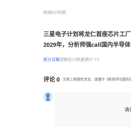
财闻
8小时前
三星电子计划将龙仁首座芯片工厂
2029年，分析师强call国内半
外验证与订单落地提速契机
部分试看
财联社小财速递
07-13
评论
0
文明上网理性发言，请遵守
《新闻评论服务
请