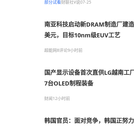
部分试看
财联社V说
07-25
四重驱动，这家公司全面切入多家
供应链
南亚科技启动新DRAM制造厂建造
美元，目标10nm级EUV工艺
超能网
8评论
9小时前
国产显示设备首次直供LG越南工
7台OLED制程装备
财闻
12小时前
韩国官员：面对竞争，韩国正努力