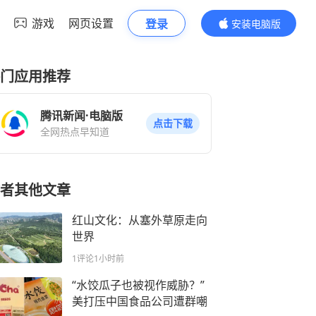
游戏
网页设置
登录
安装电脑版
内容更精彩
门应用推荐
腾讯新闻·电脑版
点击下载
全网热点早知道
者其他文章
红山文化：从塞外草原走向
世界
1评论
1小时前
“水饺瓜子也被视作威胁？”
美打压中国食品公司遭群嘲