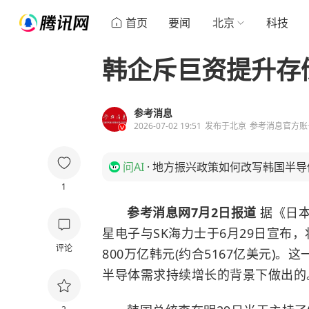
首页
要闻
北京
科技
韩企斥巨资提升存
参考消息
2026-07-02 19:51
发布于
北京
参考消息官方账
问AI
·
地方振兴政策如何改写韩国半导
1
参考消息网7月2日报道
据《日本
星电子与SK海力士于6月29日宣布
评论
800万亿韩元(约合5167亿美元)。
半导体需求持续增长的背景下做出的