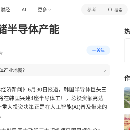
财经
AI
更多
参考消息
搜索
储半导体产能
热
关注
号
体产业地图？
作
经济新闻》6月30日报道，韩国半导体巨头三
，将在韩国兴建4座半导体工厂，总投资额高达
这一重大投资决策正是在人工智能(AI)普及带来的
。