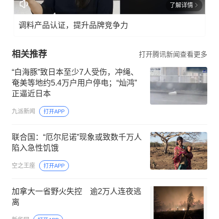
了解详情
调料产品认证，提升品牌竞争力
相关推荐
打开腾讯新闻查看更多
“白海豚”致日本至少7人受伤，冲绳、
奄美等地约5.4万户用户停电；“灿鸿”
正逼近日本
九派新闻
打开APP
联合国：“厄尔尼诺”现象或致数千万人
陷入急性饥饿
空之王座
打开APP
加拿大一省野火失控 逾2万人连夜逃
离