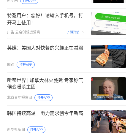
新华网
打开APP
特邀用户：您好！请输入手机号，打
开马上使用！
00:15
广告
云启创想运营商
了解详情
英媒：美国人对快餐的兴趣正在减弱
邸钞
打开APP
听鉴世界 | 加拿大林火蔓延 专家称气
候变暖系主因
北京青年报官网
打开APP
韩国持续高温 电力需求创今年新高
新华社新闻
打开APP