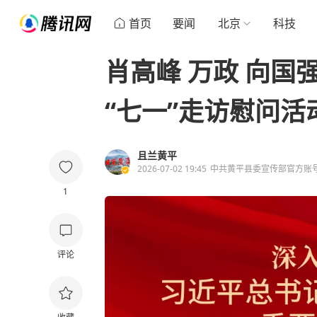
首页
要闻
北京
科技
肖高峰 万政 向国
“七一”走访慰问活
且兰黄平
2026-07-02 19:45
中共黄平县委宣传部官方账
1
评论