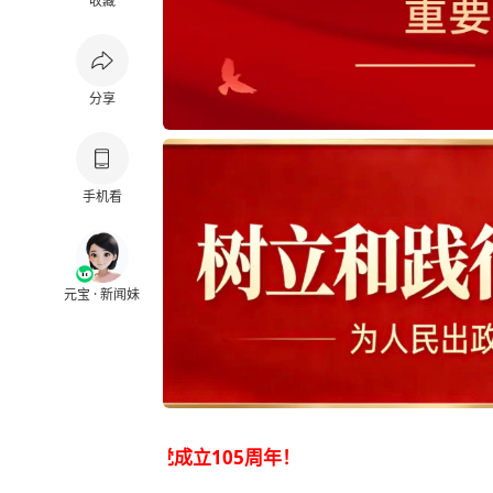
收藏
分享
手机看
元宝 · 新闻妹
05周年！