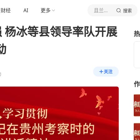
财经
AI
更多
且兰黄平
搜索
强 杨冰等县领导率队开展
热
动
关注
号
作