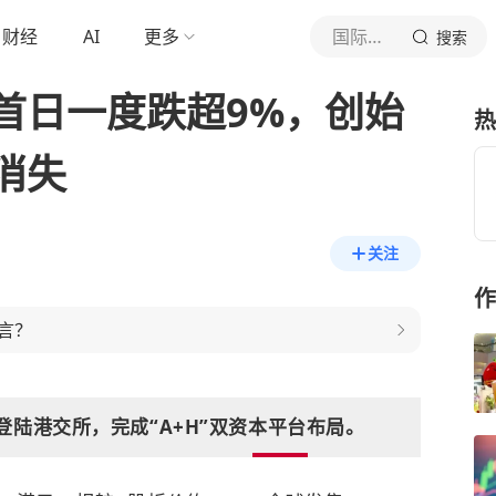
财经
AI
更多
国际金融报
搜索
首日一度跌超9%，创始
热
消失
关注
作
言？
登陆港交所，完成“A+H”双资本平台布局。