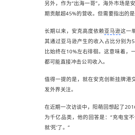
另外，作为“出海一哥”，海外市场是
期贡献超45%的营收。但需要指出的
长期以来，安克高度依赖
亚马逊
这一单
其通过亚马逊产生的收入占比分别为57.
比始终在10%左右徘徊。这意味着，
都可能直接冲击公司收入。
值得一提的是，就在安克创新挂牌港交
发外界关注。
在近期一次访谈中，阳萌回想起了20
为千亿品类，他的回答是：“充电宝
就‘死’了。”