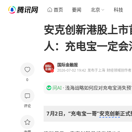
首页
要闻
北京
科技
安克创新港股上市
人：充电宝一定会
国际金融报
2026-07-02 19:42
发布于
上海
财经领域创作者
0
问AI
·
浅海战略如何应对充电宝消失预
评论
7月2日，“充电宝一哥”
安克创新
正式