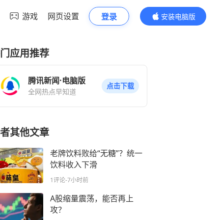
游戏
网页设置
登录
安装电脑版
内容更精彩
门应用推荐
腾讯新闻·电脑版
点击下载
全网热点早知道
者其他文章
老牌饮料败给“无糖”？统一
饮料收入下滑
1评论
-7小时前
A股缩量震荡，能否再上
攻？