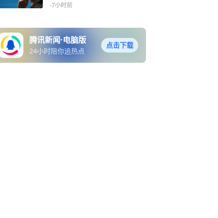
-7小时前
腾讯新闻·电脑版
点击下载
24小时陪你追热点