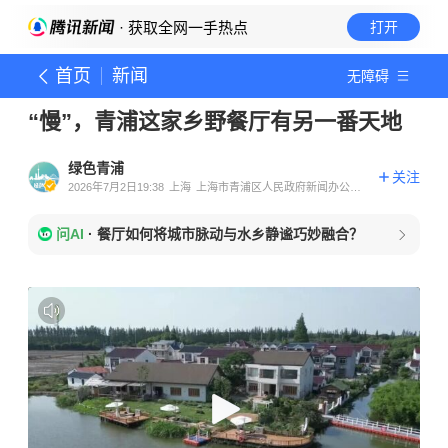
· 获取全网一手热点
打开
首页
新闻
无障碍
“慢”，青浦这家乡野餐厅有另一番天地
绿色青浦
关注
2026年7月2日19:38
上海
上海市青浦区人民政府新闻办公室
官方账号
问AI
·
餐厅如何将城市脉动与水乡静谧巧妙融合？