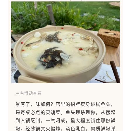
左右滑动查看
景有了，味如何？店里的招牌瘦身砂锅鱼头，
是每桌必点的灵魂菜。鱼头现杀现做，从捞起
到入锅烹制，一气呵成，最大程度锁住那份鲜
嫩。经砂锅文火慢炖，汤色乳白，肉质鲜嫩弹