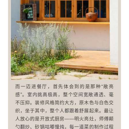
而一迈进餐厅，首先体会到的是那种“敞亮
感”。室内挑高极高，整个空间宽敞通透、毫
不压抑。装修风格简约大方，原木色与白色交
织，坐于其中，整个人都跟着舒展起来。最让
人放心的是开放式厨房——明火亮灶，师傅颠
勺翻炒、砂锅咕嘟慢炖，每一道菜的制作过程