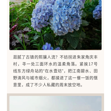
逛腻了古镇的熙攘人流？不妨拐进朱家角庆丰
村，寻一处三面环水的温柔角落。紧挨17号
线东方绿舟站的“在水壹坊”，把江南碧水、田
野清风与城市烟火，都揉进了这一餐一饭的惬
意里，成了不少人私藏的周末放空地。