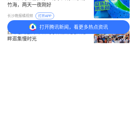
竹海，两天一夜刚好
长沙晚报橘视频
打开APP
打开
腾讯新闻，看更多热点资讯
西岸咖啡嘉年华花屿水集解锁夏日湖
畔逛集慢时光
昆明西山发布
打开APP
打开
APP参与讨论
1
4
27
29
“不要慌，周末去明光！”皖东宝藏小城
魅力闪耀黄浦江畔
上观新闻
打开APP
凭手机号，确认领取！
00:15
广告
易泽科技运营商
了解详情
从南京路玉米符号到淮海路森系秘