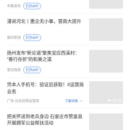
辛集发布
打开APP
漫说河北丨惠企无小事，营商大提升
冀时新闻
打开APP
扬州发布“新论语”聚焦宝应西溪村：
“善行存折”的和美之道
宝应独家
打开APP
凭本人手机号：验证后获取！#运营商
业务
00:15
广告
云启创想运营商
了解详情
把关怀送到老兵身边 石家庄市赞皇县
开展拥军公益帮扶活动