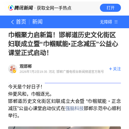
· 获取全网一手热点
打开
首页
新闻
无障碍
巾帼聚力启新篇！邯郸道历史文化街区
妇联成立暨“巾帼赋能•正念减压”公益心
课堂正式启动！
观邯郸
关注
2026年7月2日19:35
河北
邯郸广播电视台新闻频道官方账号
今天是个好日子！
仲夏风和，巾帼逐光。
邯郸道历史文化街区妇联成立大会暨 “巾帼赋能・正念
减压”公益心课堂启动仪式在
强脑科技
邯郸示范中心顺利
举行。