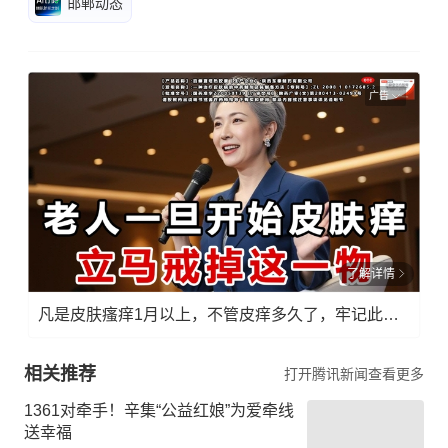
邯郸动态
广告
了解详情
凡是皮肤瘙痒1月以上，不管皮痒多久了，牢记此法，快！准！狠！
相关推荐
打开腾讯新闻查看更多
1361对牵手！辛集“公益红娘”为爱牵线
送幸福