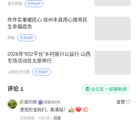
滹沱视窗
打开APP
件件实事暖民心 徐州丰县用心擦亮民
生幸福底色
扬眼
打开APP
2026年“832平台”乡村振兴公益行·山西
专场活动在太原举行
山西经济日报
打开APP
评论
1
@元宝 一起聊新闻
折翼的蜂
首赞
漂亮的宝妈们，美美哒！
河北网友
7月2日
回复