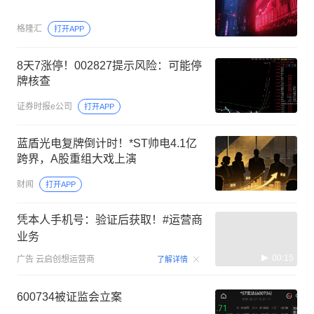
格隆汇
打开APP
8天7涨停！002827提示风险：可能停
牌核查
证券时报e公司
打开APP
蓝盾光电复牌倒计时！*ST帅电4.1亿
跨界，A股重组大戏上演
财闻
打开APP
凭本人手机号：验证后获取！#运营商
业务
00:15
广告
云启创想运营商
了解详情
600734被证监会立案