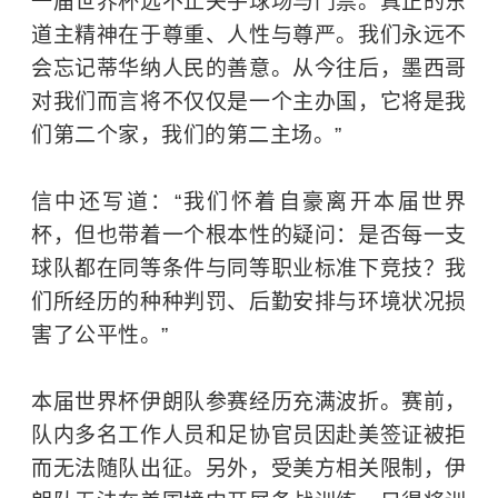
一届世界杯远不止关乎球场与门票。真正的东
道主精神在于尊重、人性与尊严。我们永远不
会忘记蒂华纳人民的善意。从今往后，墨西哥
对我们而言将不仅仅是一个主办国，它将是我
们第二个家，我们的第二主场。”
信中还写道：“我们怀着自豪离开本届世界
杯，但也带着一个根本性的疑问：是否每一支
球队都在同等条件与同等职业标准下竞技？我
们所经历的种种判罚、后勤安排与环境状况损
害了公平性。”
本届世界杯伊朗队参赛经历充满波折。赛前，
队内多名工作人员和足协官员因赴美签证被拒
而无法随队出征。另外，受美方相关限制，伊