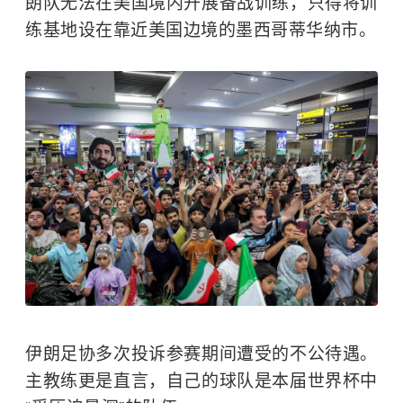
朗队无法在美国境内开展备战训练，只得将训
练基地设在靠近美国边境的墨西哥蒂华纳市。
伊朗足协多次投诉参赛期间遭受的不公待遇。
主教练更是直言，自己的球队是本届世界杯中