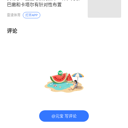
巴嫩和卡塔尔有针对性布置
雷速体育
打开APP
评论
@元宝 写评论