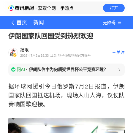
· 获取全网一手热点
打开
首页
新闻
无障碍
伊朗国家队回国受到热烈欢迎
扬眼
关注
2026年7月2日19:33
江苏
扬子晚报扬眼官方账号
问AI
·
伊朗队信中为何质疑世界杯公平竞赛环境？
据环球网援引今日俄罗斯7月2日报道，伊朗
国家队回国抵达机场，现场人山人海，仪仗队
奏响国歌迎接。