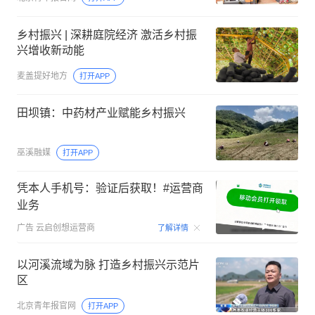
乡村振兴 | 深耕庭院经济 激活乡村振
兴增收新动能
麦盖提好地方
打开APP
田坝镇：中药材产业赋能乡村振兴
巫溪融媒
打开APP
凭本人手机号：验证后获取！#运营商
业务
00:15
广告
云启创想运营商
了解详情
以河溪流域为脉 打造乡村振兴示范片
区
北京青年报官网
打开APP