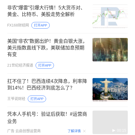
非农“爆雷”引爆大行情！5大货币对、
黄金、比特币、美股走势全解析
FX168财经网
打开APP
美国“非农”数据出炉！黄金白银大涨，
美元指数直线下跌，美联储加息预期
有变
21世纪经济报道
打开APP
扛不住了！巴西连续4次降息，利率降
到14%！巴西经济到底怎么了？
王爷说财经
打开APP
凭本人手机号：验证后获取！#运营商
业务
00:15
广告
云启创想运营商
了解详情