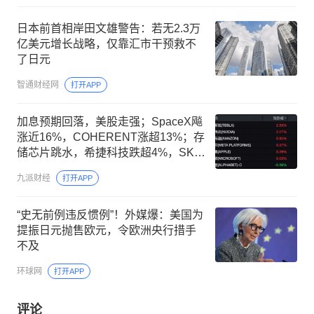
日本前首相岸田文雄警告：若无2.3万
亿美元增长战略，仅靠汇市干预救不
了日元
智通财经网
打开APP
加息预期回落，美股走强；SpaceX飚
涨近16%，COHERENT涨超13%；存
储芯片跳水，希捷科技跌超4%，SK海
力士、西部数据、闪迪跌超3%
九派财经
打开APP
“史无前例违反惯例”！外媒爆：美国为
提振日元抛售欧元，令欧洲央行措手
不及
环球网
打开APP
评论