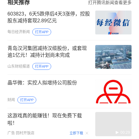
相关推荐
打开腾讯新闻查看更多
603823，6天5跌停后4天3涨停，控股
股东减持套现2.89亿元
每日经济新闻
打开APP
青岛汉河集团减持汉缆股份，或套现
逾1亿元！减持计划尚未完成
山东财经报道
打开APP
晶华微：实控人拟增持公司股份
财闻
打开APP
这游戏真的能赚钱！现在免费下载
啦！
00:29
广告
回村开饭店
立即下载