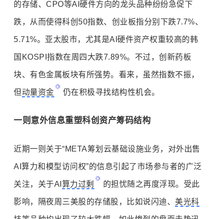
的存储、CPO等AI硬件方向的龙头品种纷纷急促下
跌，从而使得科创50指数、创业板指分别下跌7.7%、
5.71%。亚太股市，尤其是AI硬件资产权重较高的韩
国KOSPI指数在周四大跌7.89%。不过，创新药板
块、有色金属板块有所强势。看来，虽然指数不振，
但
动量资金
仍在积极寻找结构性机会。
一则意外信息重塑科创资产筹码结构
近期一则关于“META筹划云基础设施业务，对外出售
AI算力和模型访问权”的信息引起了市场参与者的广泛
关注，关于AI
算力过剩
的担忧随之再度浮现。受此
影响，隔夜周三美股的存储股，比如说闪迪、
美光科