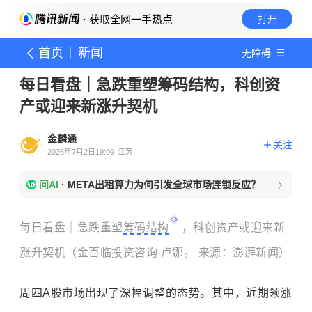
· 获取全网一手热点
打开
首页
新闻
无障碍
每日看盘｜急跌重塑筹码结构，科创资
产或迎来新涨升契机
金麟通
关注
2026年7月2日19:09
江苏
问AI
·
META出租算力为何引发全球市场连锁反应？
每日看盘｜
急跌重塑
筹码结构
，科创资产或迎来新
涨升契机
（金百临投资咨询 卢娜。 来源：澎湃新闻）
周四A股市场出现了深幅调整的态势。其中，近期领涨