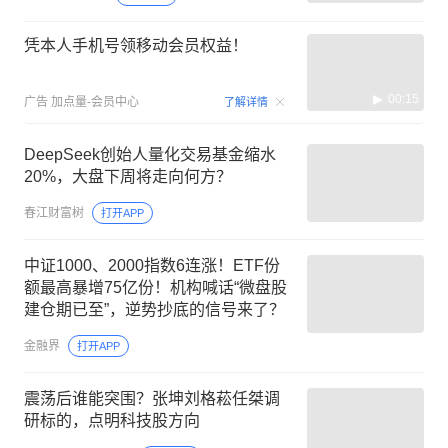
凭本人手机号领移动会员权益！
00:15
广告
加点量-会员中心
了解详情
DeepSeek创始人量化交易基金缩水
20%，大盘下周将走向何方？
春江财富树
打开APP
中证1000、2000指数6连涨！ETF份
额最高暴增75亿份！机构喊话“微盘股
建仓期已至”，逆势抄底的信号来了？
金融界
打开APP
震荡后谁能突围？张坤刘格菘任桀调
研标的，点明科技股方向