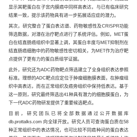
显示其靶蛋白在子宫内膜癌中同样高表达，与已有临床研究
结果一致，提示该药物具有进一步拓展适应症的潜力。
其次，研究整合了蛋白表达谱、药物敏感性及CRISPR功能
筛选数据，对潜在治疗靶点进行了系统评估。例如，MET蛋
白在结直肠癌组织中显著上调，其蛋白丰度与MET抑制剂在
结直肠癌细胞中的药物敏感性密切相关，为MET作为治疗靶
点提供了更有力的蛋白质组学证据。
此外，研究还为ADC药物靶点筛选建立了全身组织表达参照
标准。理想的ADC靶点应定位于肿瘤细胞膜表面，在肿瘤组
织中高表达，而在正常组织及癌旁组织中保持低表达。基于
这一原则，研究最终筛选出41种具有潜力的细胞膜蛋白，为
下一代ADC药物研发提供了重要候选靶点。
目前，研究团队已将全部数据通过公开数据库
db.prottalks.com 向全球开放。研究人员可查询蛋白质在58
种正常组织中的表达情况，也可比较不同癌种间的蛋白表达