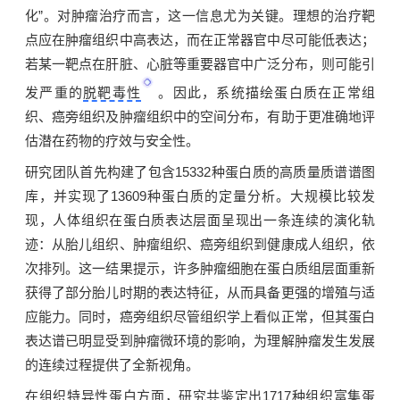
化”。对肿瘤治疗而言，这一信息尤为关键。理想的治疗靶
点应在肿瘤组织中高表达，而在正常器官中尽可能低表达；
若某一靶点在肝脏、心脏等重要器官中广泛分布，则可能引
发严重的
脱靶毒性
。因此，系统描绘蛋白质在正常组
织、癌旁组织及肿瘤组织中的空间分布，有助于更准确地评
估潜在药物的疗效与安全性。
研究团队首先构建了包含15332种蛋白质的高质量质谱谱图
库，并实现了13609种蛋白质的定量分析。大规模比较发
现，人体组织在蛋白质表达层面呈现出一条连续的演化轨
迹：从胎儿组织、肿瘤组织、癌旁组织到健康成人组织，依
次排列。这一结果提示，许多肿瘤细胞在蛋白质组层面重新
获得了部分胎儿时期的表达特征，从而具备更强的增殖与适
应能力。同时，癌旁组织尽管组织学上看似正常，但其蛋白
表达谱已明显受到肿瘤微环境的影响，为理解肿瘤发生发展
的连续过程提供了全新视角。
在组织特异性蛋白方面，研究共鉴定出1717种组织富集蛋