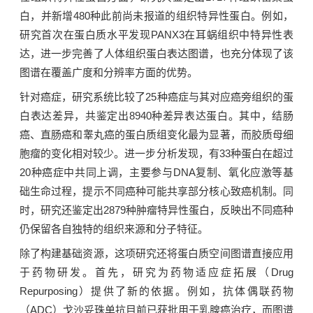
白，并新增480种此前尚未报道的组织特异性蛋白。例如，
研究首次在蛋白质水平发现PANX3在耳蜗组织中特异性表
达，进一步完善了人体组织蛋白表达图谱，也充分体现了该
图谱在覆盖广度和分辨率方面的优势。
针对癌症，研究系统比较了25种癌症与其对应癌旁组织的蛋
白表达差异，共鉴定出8940种差异表达蛋白。其中，
结肠
癌
、
直肠癌
和睾丸癌的蛋白质组变化最为显著，而胶质母细
胞瘤的变化相对较少。进一步分析发现，有33种蛋白在超过
20种癌症中共同上调，主要参与DNA复制、氧化应激等基
础生命过程，提示不同癌种可能共享部分核心致癌机制。同
时，研究还鉴定出2879种肿瘤特异性蛋白，反映出不同癌种
仍保留各自独特的组织来源和分子特征。
除了构建基础资源，这项研究还将蛋白质空间图谱直接应用
于药物研发。首先，研究为药物适应症拓展（Drug
Repurposing）提供了新的依据。例如，抗体偶联药物
（ADC）戈沙妥珠单抗目前已获批用于乳腺癌治疗，而图谱