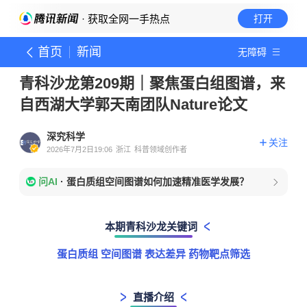
· 获取全网一手热点
打开
首页
新闻
无障碍
青科沙龙第209期｜聚焦蛋白组图谱，来
自西湖大学郭天南团队Nature论文
深究科学
关注
2026年7月2日19:06
浙江
科普领域创作者
问AI
·
蛋白质组空间图谱如何加速精准医学发展？
本期青科沙龙关键词
蛋白质组 空间图谱 表达差异 药物靶点筛选
直播介绍