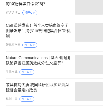
的“淀粉样蛋白假说”吗？
罗夕夕博士
打开APP
Cell 重磅发布！首个人类脑血管空间
图谱发布：揭示“血管细胞集合体”新机
制
转化医学网
打开APP
Nature Communications | 基因组所团
队破译当归属药效成分“进化密码”
生信宝典
打开APP
兼具抗病优质 我国科研团队实现油菜
硫苷含量定向改良
科创中国
打开APP