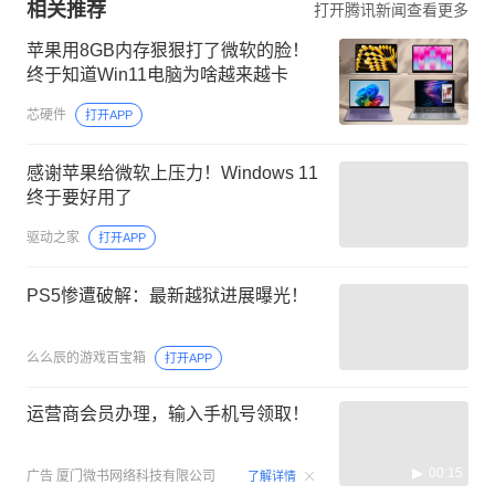
相关推荐
打开腾讯新闻查看更多
苹果用8GB内存狠狠打了微软的脸！
终于知道Win11电脑为啥越来越卡
芯硬件
打开APP
感谢苹果给微软上压力！Windows 11
终于要好用了
驱动之家
打开APP
PS5惨遭破解：最新越狱进展曝光！
么么辰的游戏百宝箱
打开APP
运营商会员办理，输入手机号领取！
00:15
广告
厦门微书网络科技有限公司
了解详情