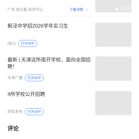
00:15
广告
加点量-会员中心
了解详情
枫泾中学招2026学年实习生
i金山
打开APP
最新 | 天津这所南开学校，面向全国招
聘！
天津广播
打开APP
4所学校公开招聘
西安发布
打开APP
评论