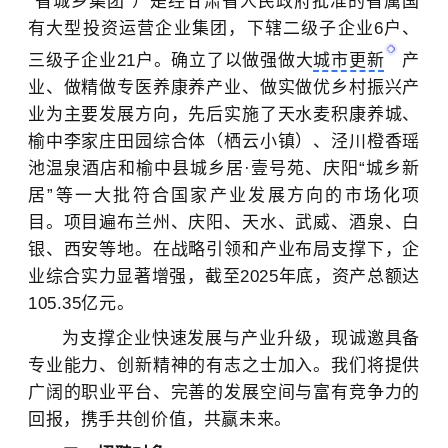
“省城乡集团”）是经甘肃省人民政府批准的省属国
有大型投资运营企业集团，下辖二级子企业6户、
三级子企业21户。确立了以做强做大
城市更新
产
业、做精做专医养康养产业、做实做优乡村振兴产
业为主要发展方向，先后实施了天水麦积康养城、
榆中李家庄田园综合体（栖云小镇）、泾川橙香瑶
池温泉酒店和榆中县城乡居·壹号苑、庆阳“城乡新
居”等一大批符合国家产业发展方向的市场化项
目。项目遍布兰州、庆阳、天水、武威、酒泉、白
银、西安等地。在战略引领和产业布局支撑下，企
业综合实力显著增强，截至2025年底，资产总额达
105.35亿元。
为支撑企业快速发展与产业升级，现诚邀具备
专业能力、创新精神的有志之士加入。我们将提供
广阔的职业平台、完善的发展空间与富有竞争力的
回报，携手共创价值，共赢未来。