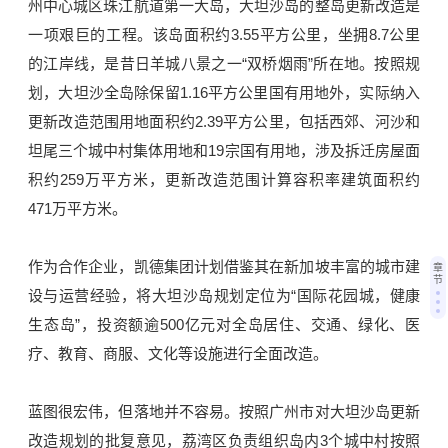
州中心城区珠江航道第一大岛，大坦沙岛的整岛更新改造是
一项艰巨的工程。该岛面积约3.55平方公里，坐拥8.7公里
的江岸线，是昔日
羊城八景
之一“双桥烟雨”所在地。按照规
划，大坦沙全岛除保留1.16平方公里国有用地外，实际纳入
更新改造范围用地面积约2.39平方公里，包括西郊、河沙和
坦尾三个城中村集体用地和19宗国有用地，涉及拆迁房屋面
积约259万平方米，更新改造范围计算容积率建筑面积约
471万平方米。
作为合作企业，凯德集团计划借鉴其在新加坡丰富的城市建
章
节
设与运营经验，将大坦沙岛规划定位为“国际花园城，健康
生态岛”，投资额逾500亿元对全岛居住、交通、绿化、医
疗、教育、商服、文化等设施进行全面改造。
蓝图很宏伟，但落地并不容易。按照广州市对大坦沙岛更新
改造规划的批复意见，荔湾区负责组织岛内3个城中村按照