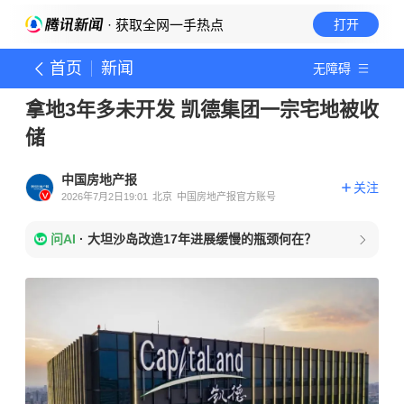
· 获取全网一手热点
打开
首页
新闻
无障碍
拿地3年多未开发 凯德集团一宗宅地被收
储
中国房地产报
关注
2026年7月2日19:01
北京
中国房地产报官方账号
问AI
·
大坦沙岛改造17年进展缓慢的瓶颈何在？