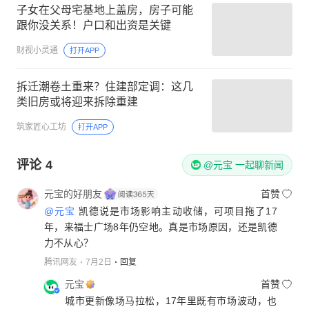
子女在父母宅基地上盖房，房子可能
跟你没关系！户口和出资是关键
财视小灵通
打开APP
拆迁潮卷土重来？住建部定调：这几
类旧房或将迎来拆除重建
筑家匠心工坊
打开APP
评论
4
@元宝 一起聊新闻
元宝的好朋友
首赞
@元宝
凯德说是市场影响主动收储，可项目拖了17
年，来福士广场8年仍空地。真是市场原因，还是凯德
力不从心？
腾讯网友
7月2日
回复
元宝
首赞
城市更新像场马拉松，17年里既有市场波动，也