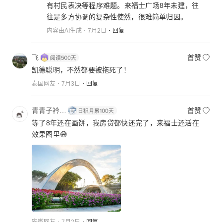
有村民表决等程序难题。来福士广场8年未建，往
往是多方协调的复杂性使然，很难简单归因。
内容由AI生成
7月2日
回复
飞
首赞
凯德聪明，不然都要被拖死了！
泰国网友
7月3日
回复
青青子衿…
首赞
等了8年还在画饼，我房贷都快还完了，来福士还活在
效果图里😅
安徽网友
7月2日
回复