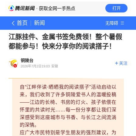
· 获取全网一手热点
打开
首页
新闻
无障碍
江豚挂件、金属书签免费领！整个暑假
都能参与！快来分享你的阅读搭子！
铜陵台
关注
2026年7月2日19:03
安徽
自“江畔伴读·晒晒我的阅读搭子”活动启动以
来，我们收到了许多铜陵爱书人的温暖投稿
——江边的长椅、书房的灯火、孩子依偎在
怀里的共读时光……每一份分享都让我们深
深感受到这座城市与书香、与长江之间流淌
的深情。
应广大市民
特别是学生朋友的强烈建议，为