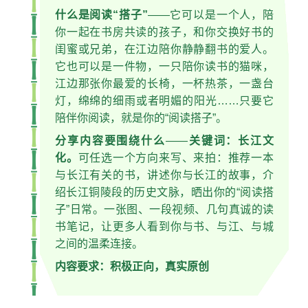
什么是阅读“搭子”
——它可以是一个人，陪
你一起在书房共读的孩子，和你交换好书的
闺蜜或兄弟，在江边陪你静静翻书的爱人。
它也可以是一件物，一只陪你读书的猫咪，
江边那张你最爱的长椅，一杯热茶，一盏台
灯，绵绵的细雨或者明媚的阳光……只要它
陪伴你阅读，就是你的“阅读搭子”。
分享内容要围绕什么
——
关键词：长江文
化。
可任选一个方向来写、来拍：推荐一本
与长江有关的书，讲述你与长江的故事，介
绍长江铜陵段的历史文脉，晒出你的“阅读搭
子”日常。一张图、一段视频、几句真诚的读
书笔记，让更多人看到你与书、与江、与城
之间的温柔连接。
内容要求：积极正向，真实原创