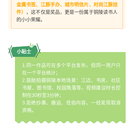
金属书签、江豚手办、城市明信片、时尚江豚挂
件）
，这不仅是奖品，更是一份属于铜陵读书人
的小小荣耀。
小贴士
1.同一作品可在多个平台发布，但同一用户只
在一个平台统计；
2.鼓励拍摄铜陵本地场景：江边、书房、社区
书屋、图书馆、校园角落等。视频建议时长控
制在30秒至3分钟；
3.拒绝抄袭、搬运、低俗内容，一经发现取消
资格。