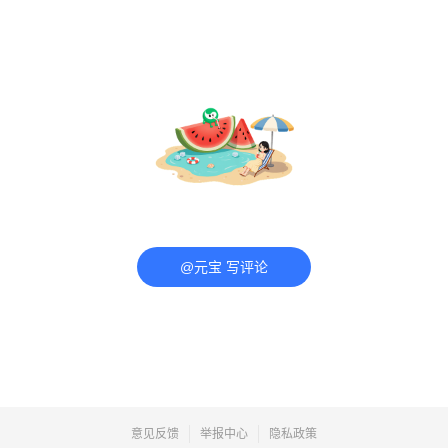
@元宝 写评论
意见反馈
举报中心
隐私政策