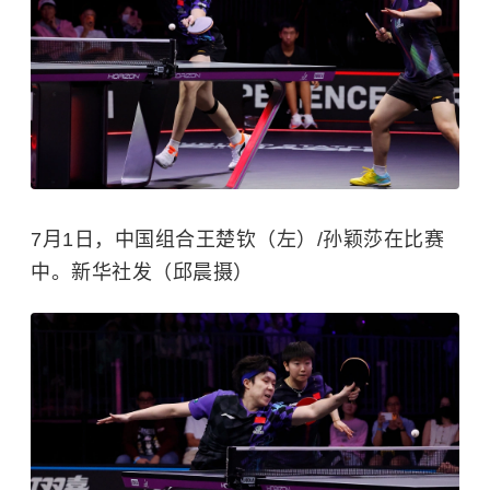
7月1日，中国组合王楚钦（左）/孙颖莎在比赛
中。新华社发（邱晨摄）