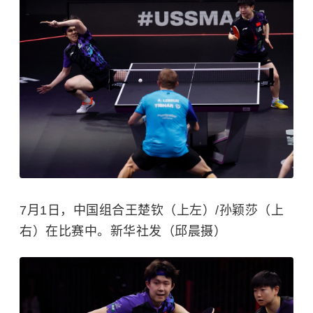
7月1日，中国组合王楚钦（上左）/孙颖莎（上
右）在比赛中。新华社发（邱晨摄）