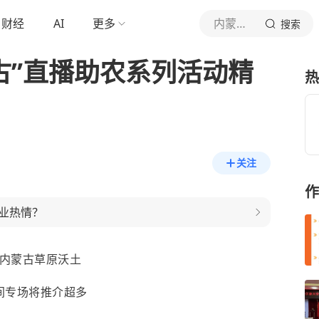
财经
AI
更多
内蒙古共青团
搜索
蒙古”直播助农系列活动精
热
关注
作
业热情？
内蒙古草原沃土
间专场将推介超多