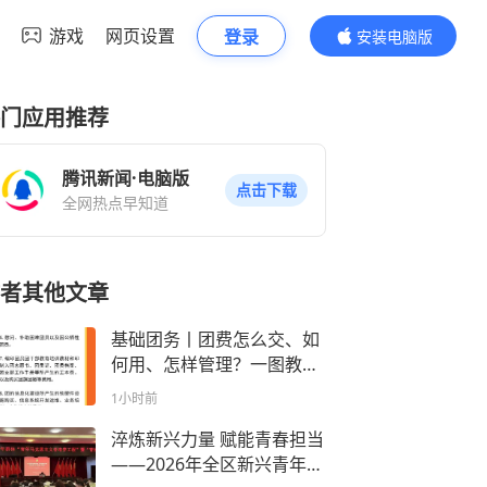
游戏
网页设置
登录
安装电脑版
内容更精彩
门应用推荐
腾讯新闻·电脑版
点击下载
全网热点早知道
者其他文章
基础团务丨团费怎么交、如
何用、怎样管理？一图教你
读懂！
1小时前
淬炼新兴力量 赋能青春担当
——2026年全区新兴青年群