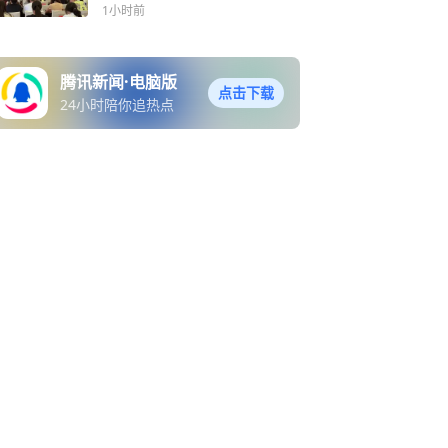
体“青年马克思主义者培养工
1小时前
程”暨“青社学堂”培训班顺利
举办
腾讯新闻·电脑版
点击下载
24小时陪你追热点