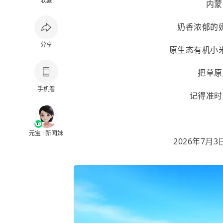
收藏
内蒙
奶香浓郁的
分享
原生态有机小
把草原
手机看
记得准时
元宝 · 新闻妹
2026年7月3