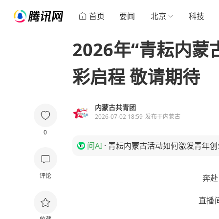
首页
要闻
北京
科技
2026年“青耘内
彩启程 敬请期待
内蒙古共青团
2026-07-02 18:59
发布于
内蒙古
0
问AI
·
青耘内蒙古活动如何激发青年创
评论
奔赴
直播