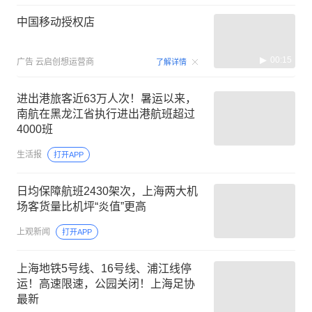
中国移动授权店
00:15
广告
云启创想运营商
了解详情
进出港旅客近63万人次！暑运以来，
南航在黑龙江省执行进出港航班超过
4000班
生活报
打开APP
日均保障航班2430架次，上海两大机
场客货量比机坪“炎值”更高
上观新闻
打开APP
上海地铁5号线、16号线、浦江线停
运！高速限速，公园关闭！上海足协
最新