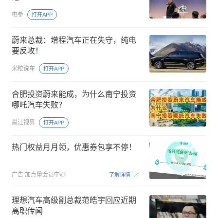
电参
打开APP
蔚来总裁：增程汽车正在失守，纯电
要反攻！
米粒说车
打开APP
合肥投资蔚来能成，为什么南宁投资
哪吒汽车失败？
邕江视界
打开APP
热门权益月月领，优惠券包享不停！
00:15
广告
加点量会员中心
了解详情
理想汽车高级副总裁范皓宇回应近期
离职传闻