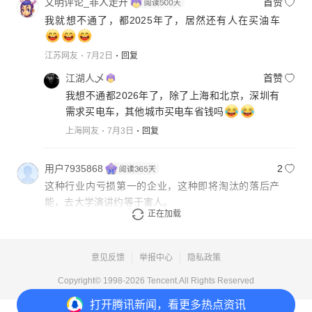
文明评论_非人走开
首赞
我就想不通了，都2025年了，居然还有人在买油车
江苏网友
7月2日
回复
江湖人乄
首赞
我想不通都2026年了，除了上海和北京，深圳有
需求买电车，其他城市买电车省钱吗
上海网友
7月3日
回复
用户7935868
2
这种行业内亏损第一的企业，这种即将淘汰的落后产
能，去大学演讲约等于害人。
正在加载
浙江网友
7月2日
回复
意见反馈
举报中心
隐私政策
Copyright© 1998-
2026
Tencent.All Rights Reserved
打开
腾讯新闻，看更多热点资讯