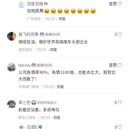
百医百顺
首赞
加电跳舞
广东网友
7月3日
回复
放飞的风筝
2
继续加油，做好世界高端电车头部企业
湖北网友
7月3日
回复
fatcow
首赞
公司負債率90%，負債1100億，也能去北大，我對北
大改觀了！
中国澳门网友
7月3日
回复
草三色
5
趁着还站着，多讲两句
黑龙江网友
7月2日
回复
白居E
3