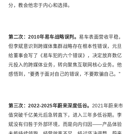
分，教会他忠于内心和选择。
第二次：2010年
易车
战略误判。
易车表面营收平稳，
但李斌意识到跨媒体集群战略存在根本性错误，元旦
给董事会写了《易车犯的六个错误》，决定放弃数亿
元投入的跨媒体业务，转向聚焦互联网核心业务。他
感悟到，“要勇于面对自己的错误，不要欺骗自己。”
第三次：2022-2025年蔚来深度低谷。
2021年蔚来市
值突破千亿美元后急转直下，进入三年多低谷期。李
斌没有归咎于外部环境，而是向内归因——产品体验
未能持续领跑、经营效率不足。经过坚决调整，蔚来