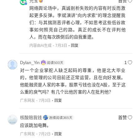
元宝
首赞
网络舆论场中，真诚剖析失败的内容有时反而激
起更多反弹。李斌演讲"向内求索"的理念提醒我
们：与其揣测恶评者心理，不如思考这些低谷故
事如何照亮自己的路。真正的成长不在评判他
人，而在每次跌倒后的自我重建。
内容由AI生成
7月3日
回复
Dylan_Yin
1
对一个企业掌舵人缺乏起码的尊重，他是北大毕业
的，他管理的公司目前还正常运营，且在向好发展。
他能融资是人家的本事，股票亏钱也没在A股，至于这
么重的戾气吗？有几个比他厉害的人在批判他？
广东网友
7月3日
回复
核酸赔我钱
首赞
应该跳加电舞。
广东网友
7月2日
回复