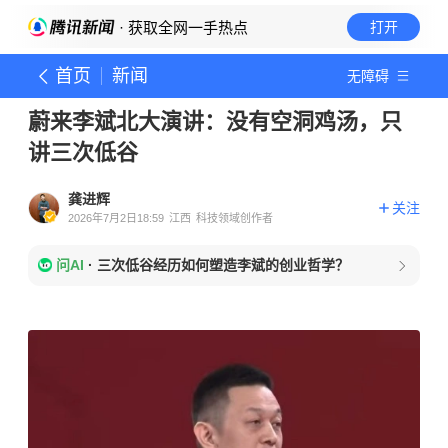
· 获取全网一手热点
打开
首页
新闻
无障碍
蔚来李斌北大演讲：没有空洞鸡汤，只
讲三次低谷
龚进辉
关注
2026年7月2日18:59
江西
科技领域创作者
问AI
·
三次低谷经历如何塑造李斌的创业哲学？