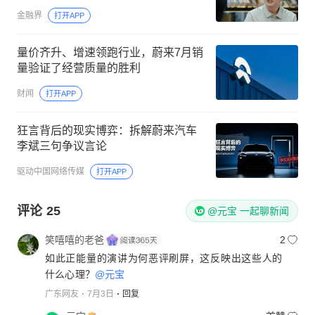
金融界
打开APP
量价齐升、增速领跑行业，蔚来7月销
量验证了经营质量的胜利
财闻
打开APP
狂言背后的现实博弈：拆解蔚来汽车
李斌三句争议言论
驱动中国网络传媒
打开APP
评论
25
@元宝 一起聊新闻
笑嘻嘻的老爸
2
如此正能量的演讲为何恶评刷屏，这反映出这些人的
什么心理？
@元宝
广东网友
7月3日
回复