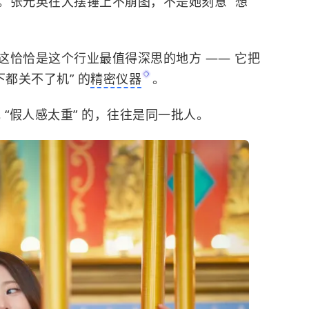
张元英在大摆锤上不崩图，不是她刻意 “想”
这恰恰是这个行业最值得深思的地方 —— 它把
都关不了机” 的
精密仪器
。
她 “假人感太重” 的，往往是同一批人。