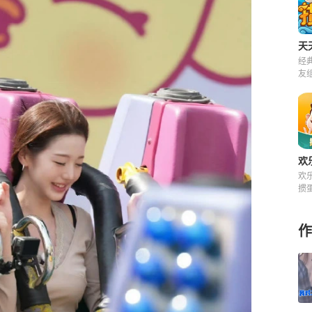
天
经
友
来
欢
欢
掼
快
费
作