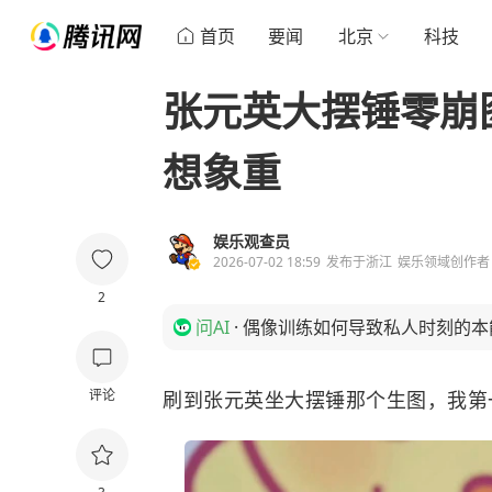
首页
要闻
北京
科技
张元英大摆锤零崩
想象重
娱乐观查员
2026-07-02 18:59
发布于
浙江
娱乐领域创作者
2
问AI
·
偶像训练如何导致私人时刻的本
评论
刷到张元英坐大摆锤那个生图，我第