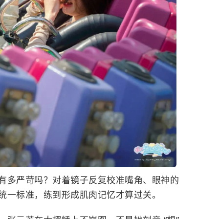
有多严苛吗？对着镜子反复校准嘴角、眼神的
统一标准，练到形成肌肉记忆才算过关。