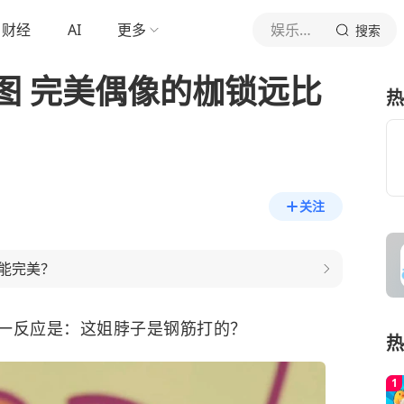
财经
AI
更多
娱乐观查员
搜索
图 完美偶像的枷锁远比
热
关注
能完美？
一反应是：这姐脖子是钢筋打的？
热