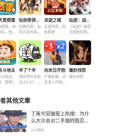
天爱掼蛋
仙剑奇侠传之新的开始
龙迹之城
仙逆：战天道
典掼蛋，亲
经典还原，仙
正版传奇，热
《仙逆》首款
组队，免费
剑沉浸式单机
血重燃
正版授权塔防
玩！
解谜！
手游
乐斗地主
羊了个羊
向末日开炮
毫妙找茬
乐斗地主、
通关率仅有百
尸潮来袭，点
毫妙找茬
蛋、跑得
分之0.01，快
击进入开炮宇
、好友房免
来挑战！~
宙！
玩！
者其他文章
丁禹兮因皱眉上热搜：为什
么大众会对二手烟的隐忍感
集体共情？
5小时前