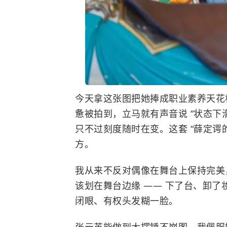
今天拿这张图把她捧成职业素养天花
惫被拍到，立马就有声音说 “状态下
只不过刻度随时在变。这套 “薛定谔
方。
我从来不反对偶像在舞台上保持完美，
该划在舞台边缘 —— 下了台、卸
闭眼、有权头发糊一脸。
张元英能做到大摆锤不崩图，我佩服她