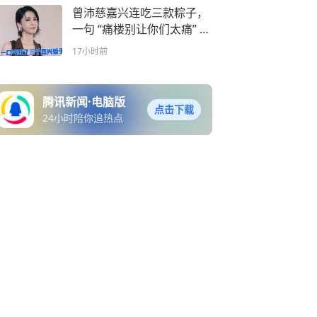
曾沛慈嘉兴连吃三款粽子，
一句 “痛楼别让你们太痛” 戳
中双向奔赴
17小时前
腾讯新闻·电脑版
点击下载
24小时陪你追热点