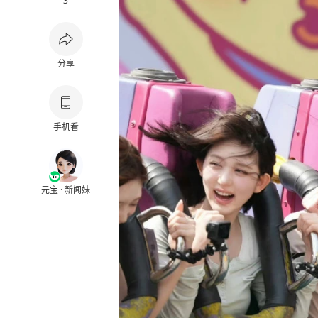
3
分享
手机看
元宝 · 新闻妹