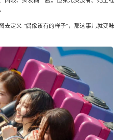
、闭眼、头发糊一脸。但
张元英
没有。她全程
。
去定义 “偶像该有的样子”，那这事儿就变味