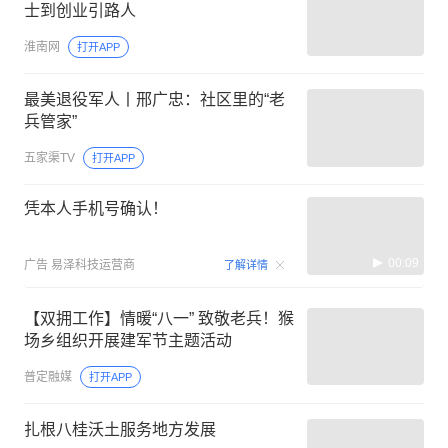
士到创业引路人
淮南网
打开APP
最美退役军人丨邢广忠：社区里的“老
兵管家”
五家渠TV
打开APP
凭本人手机号确认！
00:09
广告
易泽科技运营商
了解详情
【双拥工作】情暖“八一” 致敬老兵！猴
场乡组织开展建军节主题活动
普定融媒
打开APP
扎根八桂沃土服务地方发展