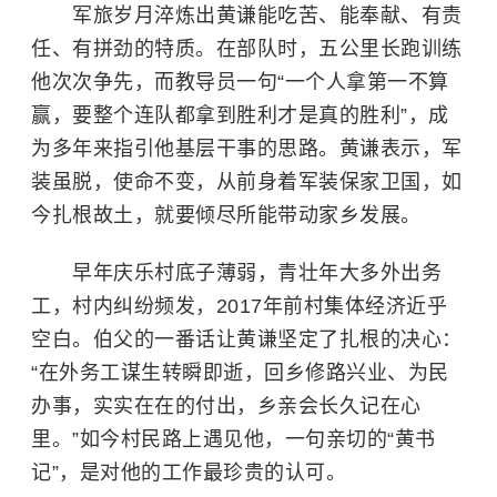
军旅岁月淬炼出黄谦能吃苦、能奉献、有责
任、有拼劲的特质。在部队时，五公里长跑训练
他次次争先，而教导员一句“一个人拿第一不算
赢，要整个连队都拿到胜利才是真的胜利”，成
为多年来指引他基层干事的思路。黄谦表示，军
装虽脱，使命不变，从前身着军装保家卫国，如
今扎根故土，就要倾尽所能带动家乡发展。
早年庆乐村底子薄弱，青壮年大多外出务
工，村内纠纷频发，2017年前村集体经济近乎
空白。伯父的一番话让黄谦坚定了扎根的决心：
“在外务工谋生转瞬即逝，回乡修路兴业、为民
办事，实实在在的付出，乡亲会长久记在心
里。”如今村民路上遇见他，一句亲切的“黄书
记”，是对他的工作最珍贵的认可。