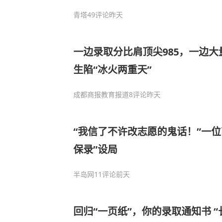
青塔
49评论
昨天
一边录取分比肩顶尖985，一边
生陷“冰火两重天”
成都商报教育报道
8评论
昨天
“我信了不许改志愿的鬼话！”一位
保录”设局
半岛网
11评论
前天
回归“一页纸”，你的录取通知书 “