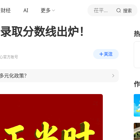
财经
AI
更多
茌平融媒
搜索
中录取分数线出炉！
热
关注
心官方账号
多元化政策？
作