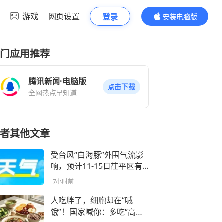
游戏
网页设置
登录
安装电脑版
内容更精彩
门应用推荐
腾讯新闻·电脑版
点击下载
全网热点早知道
者其他文章
受台风“白海豚”外围气流影
响，预计11-15日茌平区有
明显降水过程
-7小时前
人吃胖了，细胞却在“喊
饿”！国家喊你：多吃“高营