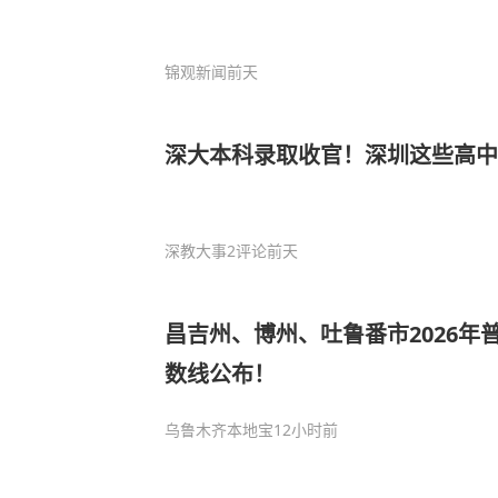
锦观新闻
前天
深大本科录取收官！深圳这些高中
深教大事
2评论
前天
昌吉州、博州、吐鲁番市2026年
数线公布！
乌鲁木齐本地宝
12小时前