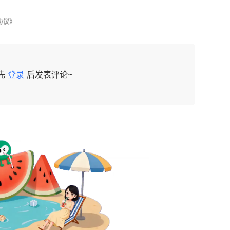
协议》
先
登录
后发表评论~