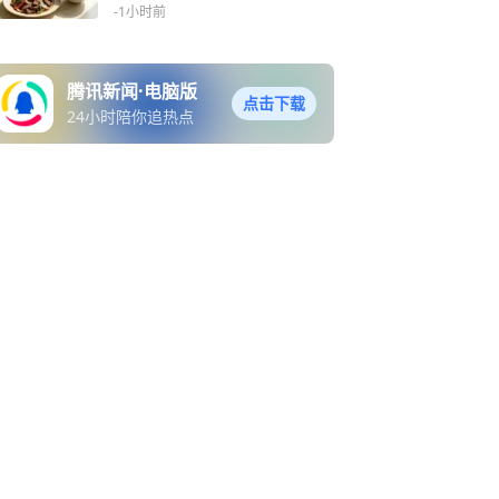
养素密度食物”
-1小时前
腾讯新闻·电脑版
点击下载
24小时陪你追热点