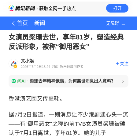
· 获取全网一手热点
打开
首页
新闻
无障碍
女演员梁珊去世，享年81岁，塑造经典
反派形象，被称“御用恶女”
文小娱
关注
2026年7月2日18:24
河南
娱乐领域创作者
问AI
·
梁珊去年精神饱满，为何离世消息出人意料？
香港演艺圈又传噩耗。
据7月2日报道，一则消息让不少港剧迷心头一沉
——有“御用恶女”之称的前TVB女演员梁珊被确
认于7月1日离世，享年81岁。她的儿子