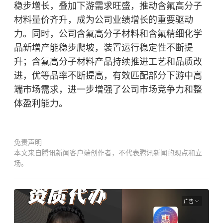
稳步增长，叠加下游需求旺盛，推动含氟高分子
材料量价齐升，成为公司业绩增长的重要驱动
力。同时，公司含氟高分子材料和含氟精细化学
品新增产能稳步爬坡，装置运行稳定性不断提
升；含氟高分子材料产品持续推进工艺和品质改
进，优等品率不断提高，有效匹配部分下游中高
端市场需求，进一步增强了公司市场竞争力和整
体盈利能力。
免责声明
本文来自腾讯新闻客户端创作者，不代表腾讯新闻的观点和立
场。
广告