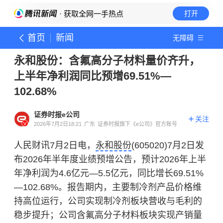
· 获取全网一手热点
打开
首页
新闻
无障碍
永和股份：含氟高分子材料量价齐升，
上半年净利润同比预增69.51%—
102.68%
证券时报e公司
关注
2026年7月2日18:21
广东
证券时报旗下《e公司》官方账号
人民财讯7月2日电，
永和股份
(605020)7月2日发
布2026年半年度业绩预增公告，预计2026年上半
年净利润为4.6亿元—5.5亿元，同比增长69.51%
—102.68%。报告期内，主要制冷剂产品价格维
持高位运行，公司实现制冷剂板块营收与毛利的
稳步提升；公司含氟高分子材料板块实现产销量