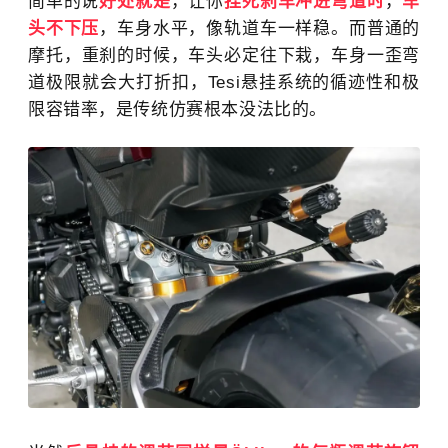
简单的说
好处就是
，让
你
捏死刹车冲进弯道时
，
车
头不下压
，车身水平，像轨道车一样稳。而普通的
摩托，
重刹的时候，车头必定往下栽，车身一歪弯
道极限就会大打折扣，
Tesi悬挂系统的
循迹性和极
限容错率，是
传统仿赛根本没法比的。