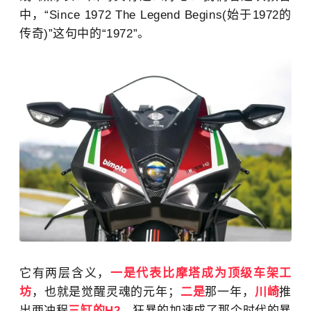
中，“Since 1972 The Legend Begins(始于1972的
传奇)”这句中的“1972”。
它有两层含义，
一是代
表比摩
塔成为顶级车架工
坊
，也就是觉醒灵魂的元年；
二是
那一年，
川崎
推
出两冲程
三缸的H2
，狂暴的加速成了那个时代的暴