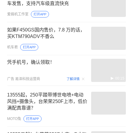
车发售，支持汽车级直流快充
爱搞机工作室
打开APP
如果F450GS国内售价，7.8 万的话，
买KTM790ADV不香么
机车君
打开APP
凭手机号，确认领取！
00:15
广告
易泽科技运营商
了解详情
13555起，250平踏带博世电喷+电动
风挡+摄像头，台荣荣250F上市，低价
满配真靠谱？
MOTO兔
打开APP