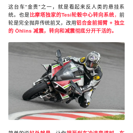
这台车“金贵”之一，就是看起来反人类的悬挂系
统。也是
比
摩塔
独家的Tesi轮毂中心转向系统
，
前
轮是完全抛弃传统前叉，改用
铝合金前摇臂 + 独立
的 Öhlins 减震，转向和减震彻底分开干活的。