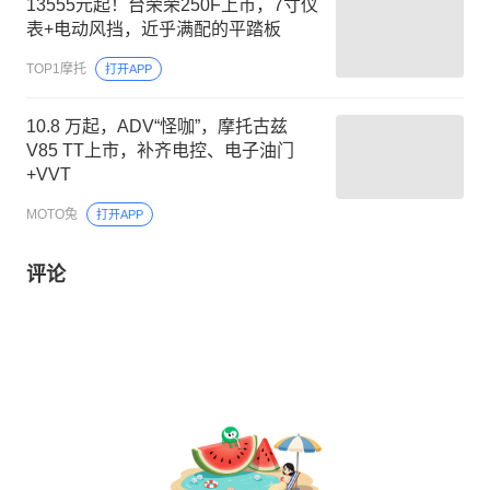
13555元起！台荣荣250F上市，7寸仪
表+电动风挡，近乎满配的平踏板
TOP1摩托
打开APP
10.8 万起，ADV“怪咖”，摩托古兹
V85 TT上市，补齐电控、电子油门
+VVT
MOTO兔
打开APP
评论