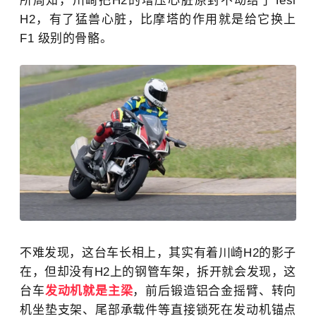
所周知，川崎把H2的增压心脏原封不动给了Tesi
H2，有了猛兽心脏，比摩塔的作用就是给它换上
F1 级别的骨骼。
不难发现，这台车长相上，其实有着川崎H2的影子
在，但却没有H2上的钢管车架，拆开就会发现，这
台车
发动机就是主梁
，
前后锻造铝合金摇臂、转向
机
坐垫支架、尾部承载件等直接锁死在发动机锚点