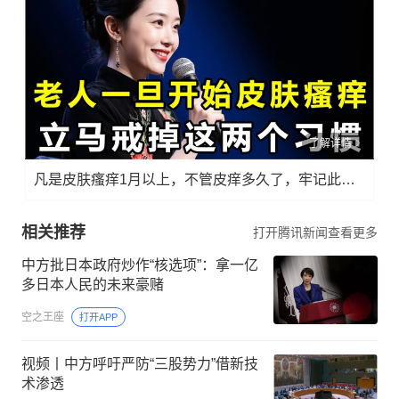
了解详情
凡是皮肤瘙痒1月以上，不管皮痒多久了，牢记此法，快！准！狠！
相关推荐
打开腾讯新闻查看更多
中方批日本政府炒作“核选项”：拿一亿
多日本人民的未来豪赌
空之王座
打开APP
视频丨中方呼吁严防“三股势力”借新技
术渗透