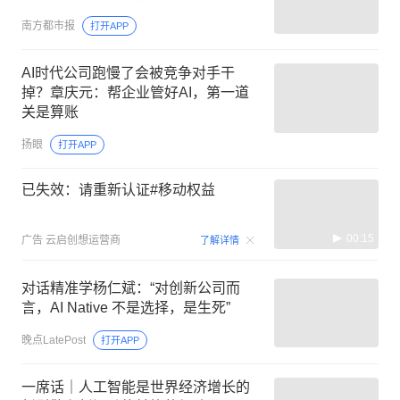
南方都市报
打开APP
AI时代公司跑慢了会被竞争对手干
掉？章庆元：帮企业管好AI，第一道
关是算账
扬眼
打开APP
已失效：请重新认证#移动权益
00:15
广告
云启创想运营商
了解详情
对话精准学杨仁斌：“对创新公司而
言，AI Native 不是选择，是生死”
晚点LatePost
打开APP
一席话｜人工智能是世界经济增长的