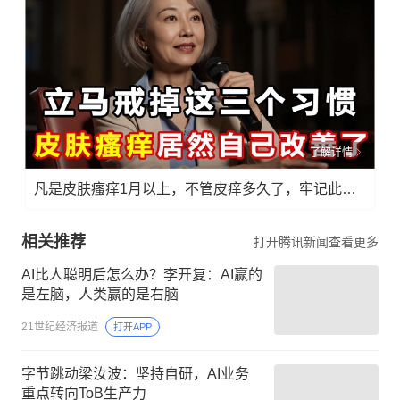
了解详情
凡是皮肤瘙痒1月以上，不管皮痒多久了，牢记此法，快！准！狠！
相关推荐
打开腾讯新闻查看更多
AI比人聪明后怎么办？李开复：AI赢的
是左脑，人类赢的是右脑
21世纪经济报道
打开APP
字节跳动梁汝波：坚持自研，AI业务
重点转向ToB生产力