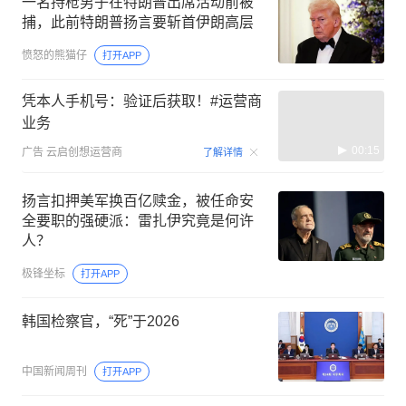
一名持枪男子在特朗普出席活动前被
捕，此前特朗普扬言要斩首伊朗高层
愤怒的熊猫仔
打开APP
凭本人手机号：验证后获取！#运营商
业务
00:15
广告
云启创想运营商
了解详情
扬言扣押美军换百亿赎金，被任命安
全要职的强硬派：雷扎伊究竟是何许
人？
极锋坐标
打开APP
韩国检察官，“死”于2026
中国新闻周刊
打开APP