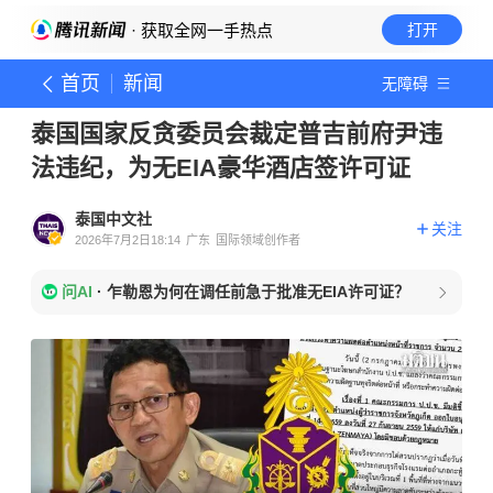
· 获取全网一手热点
打开
首页
新闻
无障碍
泰国国家反贪委员会裁定普吉前府尹违
法违纪，为无EIA豪华酒店签许可证
泰国中文社
关注
2026年7月2日18:14
广东
国际领域创作者
问AI
·
乍勒恩为何在调任前急于批准无EIA许可证？