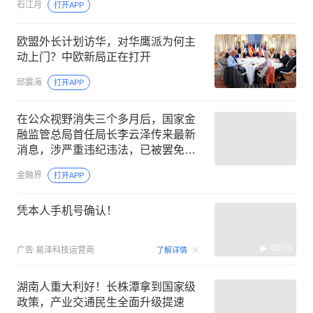
石江月
打开APP
欧盟外长计划访华，对华鹰派为何主
动上门？中欧新局正在打开
邱震海
打开APP
在公众视野消失三个多月后，国家金
融监管总局首任局长李云泽传来最新
消息，涉严重违纪违法，已被罢免全
国人大代表，曾是首位“70后”正部级领
金融界
打开APP
导
凭本人手机号确认！
00:09
广告
易泽科技运营商
了解详情
湖南人重大利好！长株潭拿到国家级
政策，产业交通民生全面升级提速