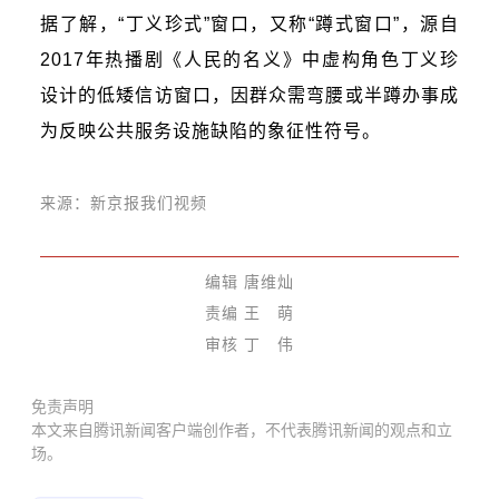
据了解，“丁义珍式”窗口，又称“蹲式窗口”，源自
2017年热播剧《人民的名义》中虚构角色丁义珍
设计的低矮信访窗口，因群众需弯腰或半蹲办事成
为反映公共服务设施缺陷的象征性符号。
来源：新京报我们视频
编辑 唐维灿
责编 王 萌
审核 丁 伟
免责声明
本文来自腾讯新闻客户端创作者，不代表腾讯新闻的观点和立
场。