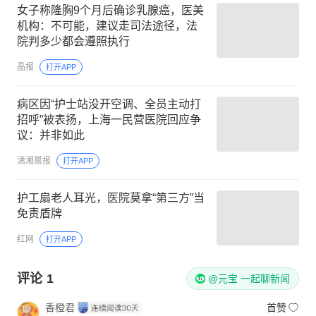
女子称隆胸9个月后确诊乳腺癌，医美
机构：不可能，建议走司法途径，法
院判多少都会遵照执行
晶报
打开APP
病区因“护士站没开空调、全员主动打
招呼”被表扬，上海一民营医院回应争
议：并非如此
潇湘晨报
打开APP
护工扇老人耳光，医院莫拿“第三方”当
免责盾牌
红网
打开APP
评论
1
@元宝 一起聊新闻
香橙君
首赞