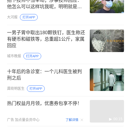
拍下技师不当举动；涉事技师回应：
他怎么可以这样坑我呢，明明就是他
自己说的；警方已介入调查
大河报
打开APP
一男子胃中取出180颗铁钉，医生称还
有硬币和磁铁等，总重超1公斤，家属
回应
城市晚报
打开APP
十年后的急诊室：一个儿科医生被判
刑之后
龚晓明医生
打开APP
热门权益月月领，优惠券包享不停！
00:15
广告
加点量会员中心
了解详情