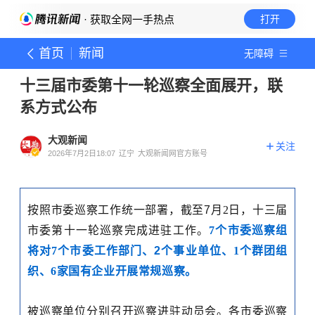
· 获取全网一手热点
打开
首页
新闻
无障碍
十三届市委第十一轮巡察全面展开，联
系方式公布
大观新闻
关注
2026年7月2日18:07
辽宁
大观新闻网官方账号
按照
市委巡察工作
统一部署
，截至
7
月
2
日，十三届
市委第十一轮巡察完成进驻工作。
7
个市委巡察组
将对
7
个市委工作部门
、
2
个事业单位、
1
个群团组
织、
6
家国有企业开展常规巡察。
被巡察单位分别召开巡察进驻动员会。各市委巡察