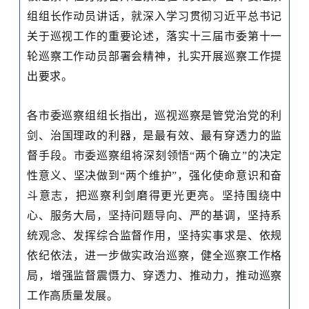
组组长作动员讲话，就
深
入学习贯彻习近平总书记
关于巡视工作的
重要论述
，落实十三届市委第十一
轮
巡察工作
动员部署会精神，扎实开展巡察工作提
出要求。
各市委巡察组组长指出，巡视
巡
察是
管党治党的利
剑
、
治国理政的利器
，
是最有效、最有穿透力的
监
督
手段
。市委巡察组将
深刻领悟
“
两个确立
”
的决定
性意义、坚决做到
“
两个维护
”
，强化使命意识和奋
斗意志，把巡察利剑磨得更光更亮。坚持围绕中
心、服务大局，坚持问题导向、严的基调，坚持系
统观念、发挥综合监督作用，坚持实事求是、依规
依纪依法，进一步做实政治巡察
，
健全巡察工作格
局
，
增强监督震慑力、穿透力、推动力
，
推动巡察
工作
高质量
发展。