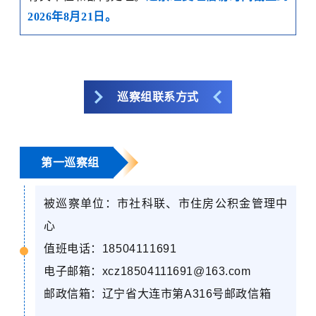
2026
年
8
月
21
日。
巡察组联系方式
第一巡察组
被巡察单位：市社科联
、
市
住房
公积金管理中
心
值班电话：
18504111691
电子邮箱：
xcz18504111691@163.com
邮政信箱：辽宁省大连市第
A316
号邮政信箱