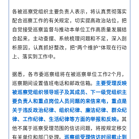
各
被巡察党组织主要负责人表示，将
认真
贯彻落实
配合巡察工作的有关规定，切实提高政治站位，
把
自觉接受巡察监督与推动本单位工作高质量发展结
合起来，主动查摆、系统梳理问题和不足，深入剖
析原因，
认真抓好整改，
把
“
两个维护
”
体现在行动
上、落实到工作中。
据悉，各市委巡察组将在被巡察单位工作
2
个月，
巡察期间设置值班电话和邮政信箱。
主要受理反映
被巡察党组织领导班子及其成员、下一级党组织主
要负责人和重点岗位人员问题的来信来电，重点是
关于违反政治纪律、组织纪律、廉洁纪律、群众纪
律、工作纪律、生活纪律等方面的举报和反映。
其
他不属于巡察受理范围的信访问题，将按规定移交
有关单位和部门处理。
巡察组受理信访时间截止到