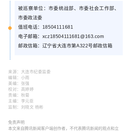
被巡察单位：市委统战部、市委社会工作部
、
市委政法委
值班电话：
18504111681
电子邮箱：
xcz18504111681@163.com
邮政信箱：辽宁省大连市第
A322
号邮政信箱
来源
：
大连市纪委监委
编辑：小雨
美编：张强
校对
：
高婷婷
责编：秋菊
主编：李元臣
监制：
刘晓文
杨彬
免责声明
本文来自腾讯新闻客户端创作者，不代表腾讯新闻的观点和立