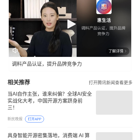
了解详情
调料产品认证，提升品牌竞争力
相关推荐
打开腾讯新闻查看更多
当AI自作主张，谁来纠偏？全球AI安全
实战化大考，中国开源方案跻身前
三！
新民晚报
打开APP
具身智能开源密集落地，消费端 AI 算