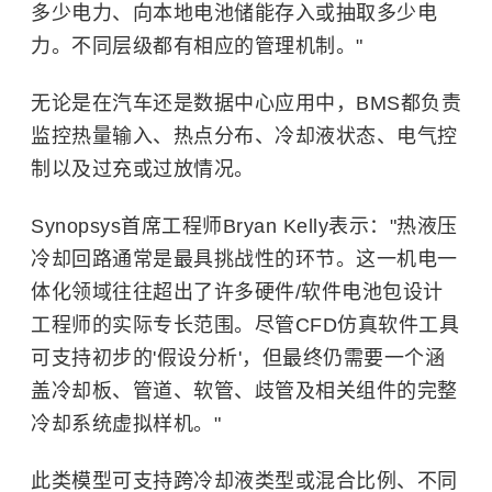
多少电力、向本地电池储能存入或抽取多少电
力。不同层级都有相应的管理机制。"
无论是在汽车还是数据中心应用中，BMS都负责
监控热量输入、热点分布、冷却液状态、电气控
制以及过充或过放情况。
Synopsys首席工程师Bryan Kelly表示："热液压
冷却回路通常是最具挑战性的环节。这一机电一
体化领域往往超出了许多硬件/软件电池包设计
工程师的实际专长范围。尽管CFD仿真软件工具
可支持初步的'假设分析'，但最终仍需要一个涵
盖冷却板、管道、软管、歧管及相关组件的完整
冷却系统虚拟样机。"
此类模型可支持跨冷却液类型或混合比例、不同