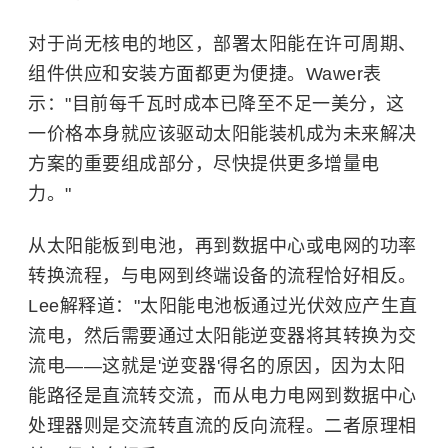
对于尚无核电的地区，部署太阳能在许可周期、
组件供应和安装方面都更为便捷。Wawer表
示："目前每千瓦时成本已降至不足一美分，这
一价格本身就应该驱动太阳能装机成为未来解决
方案的重要组成部分，尽快提供更多增量电
力。"
从太阳能板到电池，再到数据中心或电网的功率
转换流程，与电网到终端设备的流程恰好相反。
Lee解释道："太阳能电池板通过光伏效应产生直
流电，然后需要通过太阳能逆变器将其转换为交
流电——这就是'逆变器'得名的原因，因为太阳
能路径是直流转交流，而从电力电网到数据中心
处理器则是交流转直流的反向流程。二者原理相