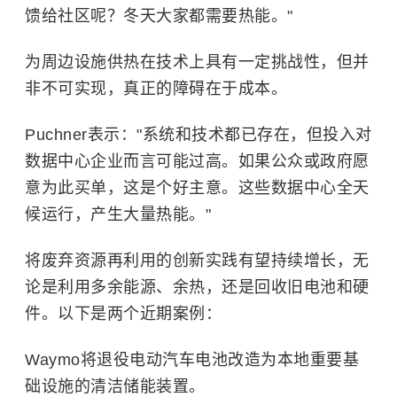
馈给社区呢？冬天大家都需要热能。"
为周边设施供热在技术上具有一定挑战性，但并
非不可实现，真正的障碍在于成本。
Puchner表示："系统和技术都已存在，但投入对
数据中心企业而言可能过高。如果公众或政府愿
意为此买单，这是个好主意。这些数据中心全天
候运行，产生大量热能。"
将废弃资源再利用的创新实践有望持续增长，无
论是利用多余能源、余热，还是回收旧电池和硬
件。以下是两个近期案例：
Waymo将退役电动汽车电池改造为本地重要基
础设施的清洁储能装置。