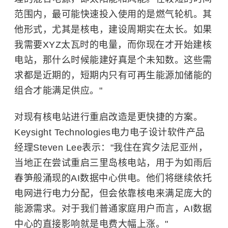
范围内，最可能快速投入使用的是燃气轮机。其
他形式，尤其是核电，建设周期实在太长。如果
我需要XYZ太瓦时的电量，而你现在才开始建核
电站，那什么时候能建好真是个未知数。这些需
求都是近期的，短期内只有可再生能源加储能的
组合才能满足供应。"
对现有核电站进行重启改造是更快捷的方案。
Keysight Technologies电力电子设计软件产品
经理Steven Lee表示："我住在宾夕法尼亚州，
当地正在尝试重启三里岛核电站，用于为如雨后
春笋般涌现的AI数据中心供电。他们将继续依托
电网进行电力分配，但会依靠核电来满足庞大的
能源需求。对于我们普通家庭用户而言，AI数据
中心的直接影响就是电费大幅上涨。"