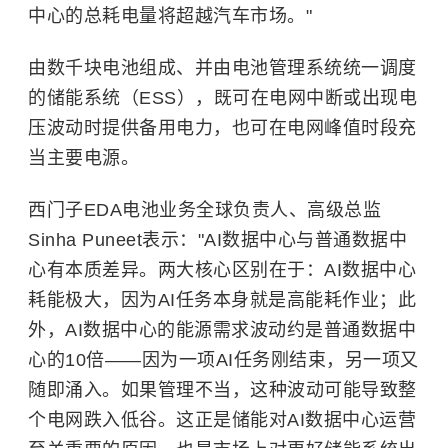
中心的总耗电量将超越汽车市场。"
由数千块电池组成、并由电池管理系统统一调度
的储能系统（ESS），既可在电网中断或出现电
压波动时提供备用电力，也可在电网峰值时段充
当主要电源。
西门子EDA电池业务全球负责人、高级总监
Sinha Puneet表示："AI数据中心与普通数据中
心有本质差异。两大核心区别在于：AI数据中心
耗能极大，因为AI任务本身就是高能耗作业；此
外，AI数据中心的能源需求波动约是普通数据中
心的10倍——因为一项AI任务刚结束，另一项又
随即涌入。如果管理不当，这种波动可能导致整
个电网跌入低谷。这正是储能对AI数据中心运营