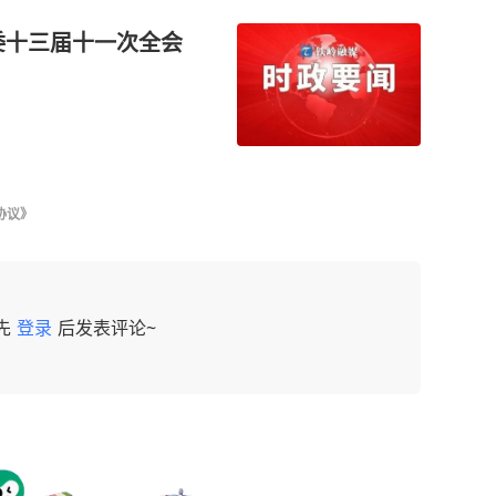
协议》
先
登录
后发表评论~