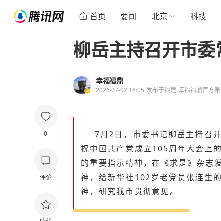
首页
要闻
北京
科技
柳岳主持召开市委
幸福福鼎
2026-07-02 18:05
发布于
福建
幸福福鼎官方账
7月2日，市委书记柳岳主持召
0
祝中国共产党成立105周年大会上
的重要指示精神，在《求是》杂志
神，给新华社102岁老党员张连生
评论
神，研究我市贯彻意见。