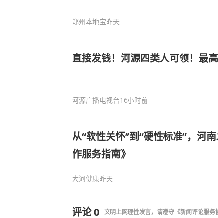
郑州本地宝
昨天
直接发钱！河源四类人可领！最高
河源广播电视台
16小时前
从“软性关怀”到“硬性标准”，河
作服务指南》
大河健康
昨天
评论
0
文明上网理性发言，请遵守
《新闻评论服务