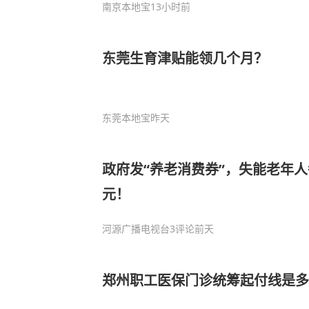
南京本地宝
13小时前
东莞生育津贴能领几个月？
东莞本地宝
昨天
政府发“养老消费券”，失能老年人
元！
河源广播电视台
3评论
前天
郑州职工医保门诊统筹起付线是多