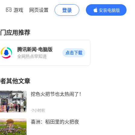
游戏
网页设置
登录
安装电脑版
内容更精彩
门应用推荐
腾讯新闻·电脑版
点击下载
全网热点早知道
者其他文章
挖色火把节也太热闹了！
-7小时前
喜洲：稻田里的火把夜