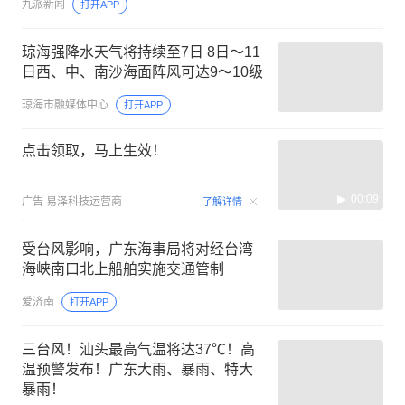
九派新闻
打开APP
琼海强降水天气将持续至7日 8日～11
日西、中、南沙海面阵风可达9～10级
琼海市融媒体中心
打开APP
点击领取，马上生效！
00:09
广告
易泽科技运营商
了解详情
受台风影响，广东海事局将对经台湾
海峡南口北上船舶实施交通管制
爱济南
打开APP
三台风！汕头最高气温将达37℃！高
温预警发布！广东大雨、暴雨、特大
暴雨！