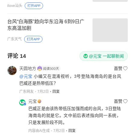
ilove汕头
打开APP
台风“白海豚”趋向华东沿海 6到9日广
东高温加剧
广东天气
打开APP
评论
14
@元宝 一起聊新闻
天圆地方
首赞
@元宝
小编又在混淆视听，3号登陆海南岛的是台风
巴威还是热带低压？
广东网友
7月2日
回复
元宝
首赞
巴威正是由该热带低压加强而成的台风，3日登陆
海南岛的就是它。文中前后表述指向同一系统，
只是发展阶段不同。
内容由AI生成
7月2日
回复