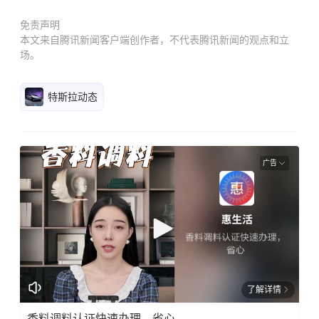
内饰采用环抱一体式设计，车机搭载了本土化的UI界
面，首页融合导航、天气、音乐等小组件。官方透
露，这车将搭载“行云智行”高阶智能辅助驾驶系统，
支持高速NOA与城市NOA功能。动力采用1.5L插混系
统，CLTC纯电续航160km。
免责声明
本文来自腾讯新闻客户端创作者，不代表腾讯新闻的观点和立
场。
特斯拉动态
广告