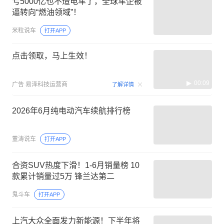
洞见商
打开APP
试驾福特锐界L：5米车长+二排头等
舱，助力全家暑假出游！
汽车大师哥
打开APP
亏5000亿也不造电车了，全球车企被
逼转向“燃油领域”！
米粒说车
打开APP
点击领取，马上生效！
00:09
广告
易泽科技运营商
了解详情
2026年6月纯电动汽车续航排行榜
董涛说车
打开APP