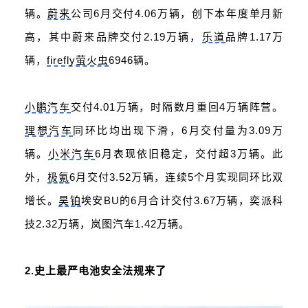
辆。
蔚来
公司6月交付4.06万辆，创下本年度单月新
高，其中蔚来品牌交付2.19万辆，
乐道
品牌1.17万
辆，
firefly萤火虫
6946辆。
小鹏汽车
交付4.01万辆，时隔数月重回4万辆阵营。
理想汽车
同环比均出现下滑，6月交付量为3.09万
辆。
小米汽车
6月表现依旧稳定，交付超3万辆。此
外，
极氪
6月交付3.52万辆，连续5个月实现同环比双
增长。
昊铂
埃安BU的6月合计交付3.67万辆，奕派科
技2.32万辆，岚图汽车1.42万辆。
2.史上最严电池安全法规来了