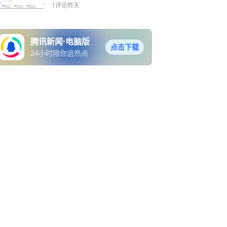
难造爆款
1评论
昨天
腾讯新闻·电脑版
点击下载
24小时陪你追热点