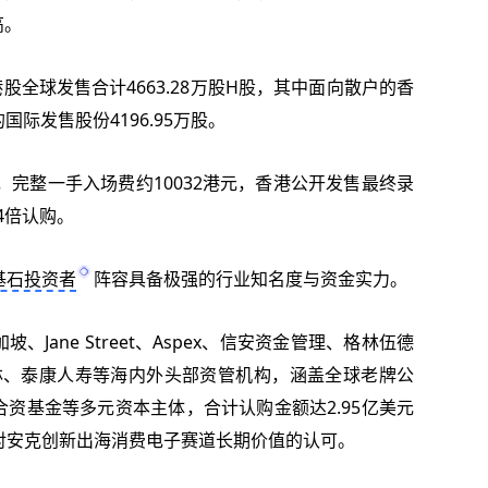
高。
股全球发售合计4663.28万股H股，其中面向散户的香
国际发售股份4196.95万股。
元，完整一手入场费约10032港元，香港公开发售最终录
24倍认购。
基石投资者
阵容具备极强的行业知名度与资金实力。
、Jane Street、Aspex、信安资金管理、格林伍德
林、
泰康人寿
等海内外头部资管机构，涵盖全球老牌公
资基金等多元资本主体，合计认购金额达2.95亿美元
对安克创新出海消费电子赛道长期价值的认可。