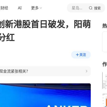
财经
AI
更多
星岛记事
搜索
克创新港股首日破发，阳萌
热
亿分红
关注
作
现金流紧张相关？