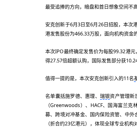
最受追捧的方向，暗盘和首日想象空间不
安克创新于6月3日至6月26日招股，本次港
港发售股份为466.33万股，面向机构资金的
本次IPO最终确定发售价为每股99.32港
得27.57倍‌超额认购，国际发售部分获10.
值得一提的是，本次安克创新引入的11名
名单囊括施罗德、惠理、
瑞银
资产管理新加坡
（Greenwoods）、HACF、国海富兰克
募、跨境对冲基金、国内保险资管、中外合
（折合约23亿港元），体现全球专业机构