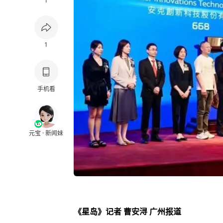
1
1
手机看
元宝 · 新闻妹
《星岛》记者 曹安浔 广州报道