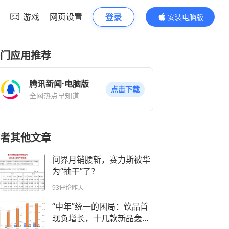
游戏
网页设置
登录
安装电脑版
内容更精彩
门应用推荐
腾讯新闻·电脑版
点击下载
全网热点早知道
者其他文章
问界月销腰斩，赛力斯被华
为“抽干”了？
93评论
昨天
“中年”统一的困局：饮品首
现负增长，十几款新品轰炸