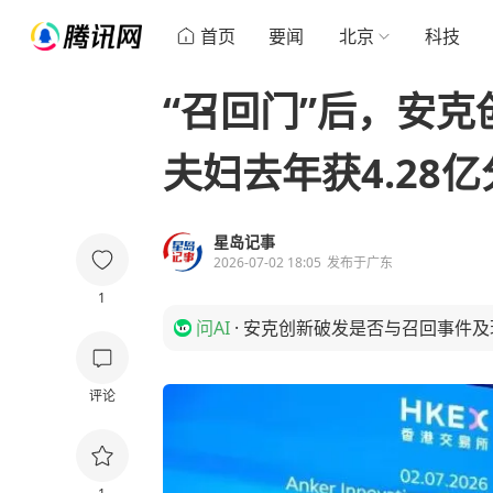
首页
要闻
北京
科技
“召回门”后，安
夫妇去年获4.28
星岛记事
2026-07-02 18:05
发布于
广东
1
问AI
·
安克创新破发是否与召回事件及
评论