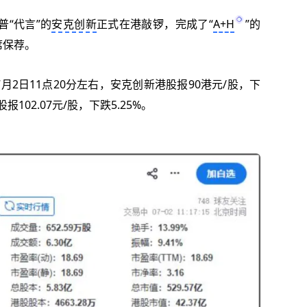
普“代言”的
安克创新
正式在港敲锣，完成了“
A+H
”的
席保荐。
2日11点20分左右，安克创新港股报90港元/股，下
报102.07元/股，下跌5.25%。