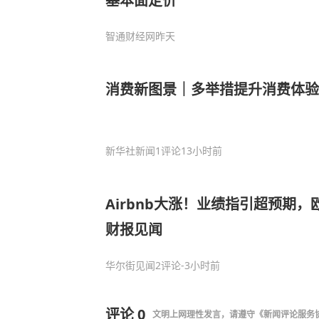
基本面定价
智通财经网
昨天
消费新图景｜多举措提升消费体验
新华社新闻
1评论
13小时前
Airbnb大涨！业绩指引超预期
财报见闻
华尔街见闻
2评论
-3小时前
评论
0
文明上网理性发言，请遵守
《新闻评论服务