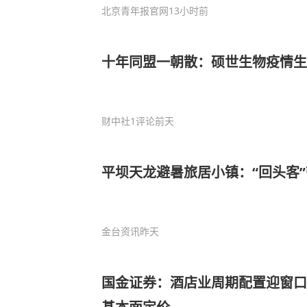
北京青年报官网
13小时前
十年同盟一朝散：硕世生物疫情生
财中社
1评论
前天
平坝天龙避暑旅居小镇：“回头客”
金台资讯
昨天
国金证券：酒店业周期配置迎窗口