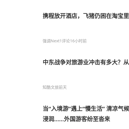
携程放开酒店，飞猪仍困在淘宝里
强调Next
1评论
16小时前
中东战争对旅游业冲击有多大？从
知酷文旅
前天
当“入境游”遇上“慢生活” 清凉
浸润……外国游客纷至沓来