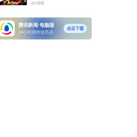
展直接关门，大量游客无法
4小时前
正常参观，8月6日，浙江省
博物馆官网发布公告致歉，
并更新了该特展分时段错峰
腾讯新闻·电脑版
预约机制，“再现圆明园”特
点击下载
24小时陪你追热点
展实行分时段错峰预约机
制，全天分为三个参观时
段：上午 9:00-12:30、下午
12:30-17:00、晚间17:00-1
9:30，观众仅可在所预约时
段内核销入场，据都市快报
此前报道，队伍还没开馆就
排了起来，有人称排队要5
小时以上，据了解，本次展
览展出了包括圆明园虎首铜
像、猴首铜像、猪首铜像、
牛首铜像四尊兽首原件在内
的多组珍贵文物，展览免费
开放，将持续至10月18日