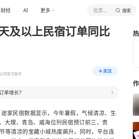
财经
AI
更多
北京商报
搜索
5天及以上民宿订单同比
热
关注
公司官方账号
作
订单增长？
日，途家民宿数据显示，今年暑假，气候清凉、生
，大理、青岛、威海位列民宿预订前三，贵
毕节等清凉的宝藏小城热度飙升。同时，平台连