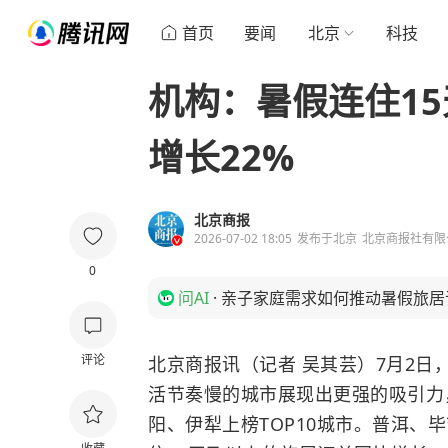
首页
要闻
北京
科技
机构：暑假连住1
增长22%
北京商报
2026-07-02 18:05
发布于
北京
北京商报社有限
0
问AI
·
亲子家庭需求如何推动暑假旅居
评论
北京商报讯（记者 吴其芸）7月2
活节奏慢的城市展现出更强的吸引力
阳、伊犁上榜TOP10城市。普洱、