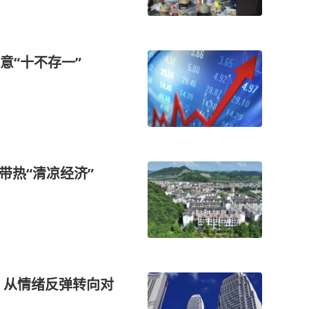
意“十不存一”
带热“清凉经济”
 从情绪反弹转向对