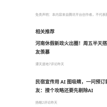
免责声明：本内容来自腾讯平台创作者，不代表
相关推荐
河南休假新政火出圈！周五半天搭
友羡慕
谭天道地
7评论
昨天
民宿宣传用 AI 图吸睛，一问预订就
友：搜个攻略还要先剔除AI
扬眼
2评论
昨天