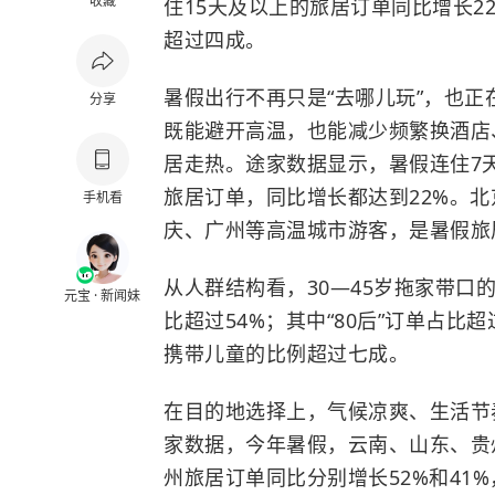
收藏
住15天及以上的旅居订单同比增长2
超过四成。
暑假出行不再只是“去哪儿玩”，也正
分享
既能避开高温，也能减少频繁换酒店
居走热。途家数据显示，暑假连住7天
旅居订单，同比增长都达到22%。
手机看
庆、广州等高温城市游客，是暑假旅
从人群结构看，30—45岁拖家带
元宝 · 新闻妹
比超过54%；其中“80后”订单占
携带儿童的比例超过七成。
在目的地选择上，气候凉爽、生活节
家数据，今年暑假，云南、山东、贵
州旅居订单同比分别增长52%和41