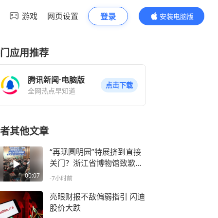
游戏
网页设置
登录
安装电脑版
内容更精彩
门应用推荐
腾讯新闻·电脑版
点击下载
全网热点早知道
者其他文章
“再现圆明园”特展挤到直接
关门？浙江省博物馆致歉！
有人称排队要5小时以上 8月
00:07
-7小时前
6日中午，有游客发布视频
称浙江省博物馆“再现圆明
亮眼财报不敌偏弱指引 闪迪
园”特展现场拥挤，导致该特
股价大跌