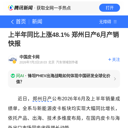
· 获取全网一手热点
打开
首页
新闻
无障碍
上半年同比上涨48.1% 郑州日产6月产销
快报
中国皮卡网
关注
2026年7月2日18:03
北京
汽车领域创作者
问AI
·
锋坦PHEV出海战略如何体现中国研发全球化价
值？
近日，
郑州日产
公布2026年6月及上半年销量成
绩单，全系与新能源皮卡板块均实现大幅同比增长，
依托产品、出海、技术多维度布局，在国内皮卡与海
外出口市场同步收获增长动能。