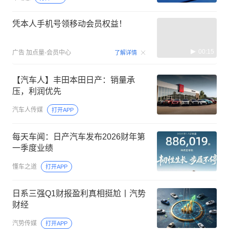
凭本人手机号领移动会员权益！
00:15
广告
加点量-会员中心
了解详情
【汽车人】丰田本田日产：销量承
压，利润优先
汽车人传媒
打开APP
每天车闻：日产汽车发布2026财年第
一季度业绩
懂车之道
打开APP
日系三强Q1财报盈利真相挺尬丨汽势
财经
汽势传媒
打开APP