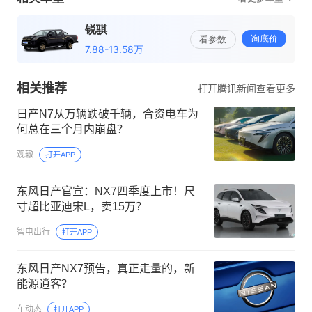
相关推荐
打开腾讯新闻查看更多
日产N7从万辆跌破千辆，合资电车为
何总在三个月内崩盘？
观辙
打开APP
东风日产官宣：NX7四季度上市！尺
寸超比亚迪宋L，卖15万？
智电出行
打开APP
东风日产NX7预告，真正走量的，新
能源逍客？
车动态
打开APP