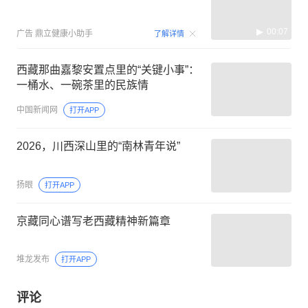
00:07
广告
鼎立健康小助手
了解详情
西藏那曲嘉黎安置点里的“关键小事”：
一桶水、一碗茶里的民族情
中国新闻网
打开APP
2026，川西深山里的“南林青年说”
扬眼
打开APP
京藏同心谱写老西藏精神新篇章
堆龙发布
打开APP
评论