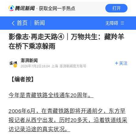
· 获取全网一手热点
打开
首页
新闻
无障碍
影像志·再走天路④｜万物共生：藏羚羊
在桥下乘凉躲雨
澎湃新闻
关注
2026年7月2日18:04
上海
澎湃新闻官方账号
【编者按】
今年是青藏铁路全线通车20周年。
2006年6月，在青藏铁路即将开通前夕，东方早
报记者从西宁出发，历时20多天，沿着铁道线采
访记录沿途的真实状况。