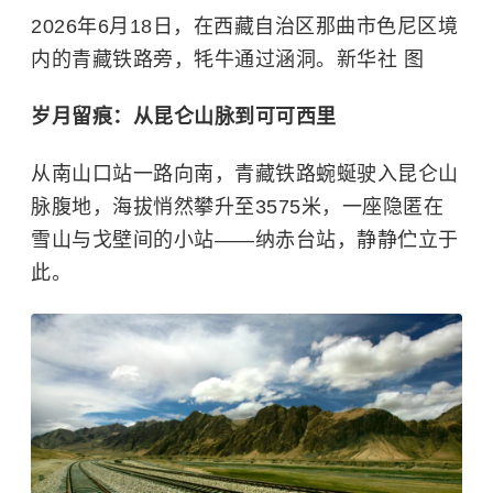
2026年6月18日，在西藏自治区那曲市色尼区境
内的青藏铁路旁，牦牛通过涵洞。新华社 图
岁月留痕：从昆仑山脉到可可西里
从南山口站一路向南，青藏铁路蜿蜒驶入昆仑山
脉腹地，海拔悄然攀升至3575米，一座隐匿在
雪山与戈壁间的小站——纳赤台站，静静伫立于
此。