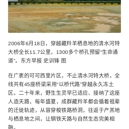
2006年6月18日，穿越藏羚羊栖息地的清水河特
大桥全长11.7公里，1300多个桥孔预留“生命通
道”。东方早报 史训锋 图
在广袤的可可西里片区，不止清水河特大桥，全
线共有45座桥梁采用“以桥代路”穿越永久冻土
区。二十年来，野生生灵早已适应、接纳了这座
人造天路，每年盛夏，成群藏羚羊都会循着祖辈
的迁徙轨迹，从容穿梭铁路桥洞，往返于产羔地
与栖息地之间，让钢铁天路与自然生态完美相
融。