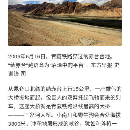
2006年6月16日，青藏铁路穿过纳赤台台地。
“纳赤台”藏语意为“沼泽中的平台”。东方早报 史
训锋 图
从昆仑山北缘的纳赤台上行15公里，一座雄伟的
大桥拔地而起，像巨人的双臂托起飞驰而来的列
车。这座大桥就是青藏铁路沿线最高的大桥
———三岔河大桥。小南川和野牛沟会合处海拔
3800米，冲积地层形成的峡谷，犹如利斧将一