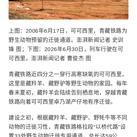
上图：2006年6月17日，可可西里，青藏铁路为
野生动物预留的迁徙通道。澎湃新闻记者 史训
锋 图；下图：2026年6月30日，列车行驶在可
可西里。澎湃新闻记者 曹俊杰 图
青藏铁路近四分之一穿行高寒缺氧的可可西里，
这里是
藏羚羊
、藏野驴等野生动物的家园。每年
春末夏初，藏羚羊会陆续告别栖息地，穿越青藏
铁路向着可可西里卓乃湖产仔地有序迁徙。
建设之初，根据藏羚羊、藏野驴、野
牦牛
等不同
动物的迁徙习性，青藏铁路格拉段“以桥代路”设
置33处野生动物迁徙专用通道，总长达59公