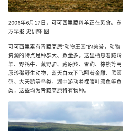
2006年6月17日，可可西里藏羚羊正在觅食。东
方早报 史训锋 图
可可西里素有青藏高原“动物王国”的美誉，动物
资源的特点是种群大、数量多。这里栖息着藏羚
羊、野牦牛、藏野驴、藏原羚、雪豹、棕熊等高
原珍稀野生动物，蓝天白云下飞翔着金雕、黑颈
鹤、大天鹅等鸟类，湖中游动着裸腹叶须鱼等鱼
类，这些均为青藏高原特有物种。