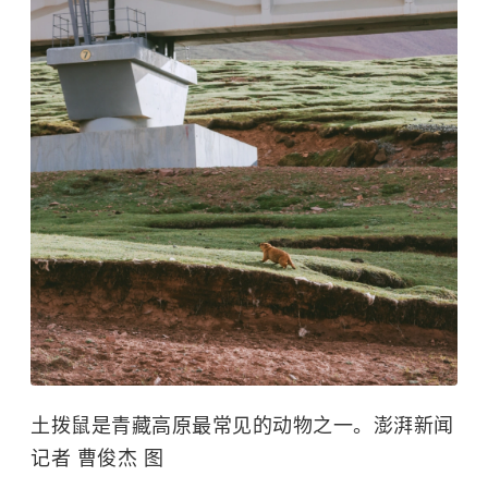
土拨鼠
是青藏高原最常见的动物之一。澎湃新闻
记者 曹俊杰 图