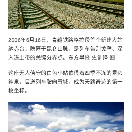
2006年6月16日，青藏铁路格拉段首个新建大站
纳赤台，隐匿于昆仑山脉，是列车告别戈壁、深
入冻土带的关键分界点。东方早报 史训锋 图
这座无人值守的白色小站依偎着四季不冻的昆仑
神泉，目送列车驶向雪域，成为天路奇迹的第一
枚坐标。