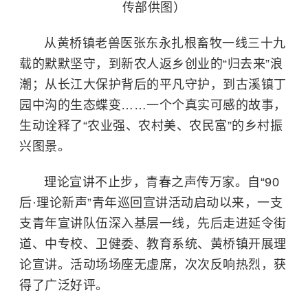
传部供图）
从黄桥镇老兽医张东永扎根畜牧一线三十九
载的默默坚守，到新农人返乡创业的“归去来”浪
潮；从长江大保护背后的平凡守护，到古溪镇丁
园中沟的生态蝶变……一个个真实可感的故事，
生动诠释了“农业强、农村美、农民富”的乡村振
兴图景。
理论宣讲不止步，青春之声传万家。自“90
后·理论新声”青年巡回宣讲活动启动以来，一支
支青年宣讲队伍深入基层一线，先后走进延令街
道、中专校、卫健委、教育系统、黄桥镇开展理
论宣讲。活动场场座无虚席，次次反响热烈，获
得了广泛好评。