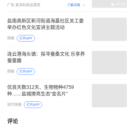
00:09
广告
易泽科技运营商
了解详情
盐南高新区新河街道海嘉社区关工委
举办红色文化宣讲主题活动
扬眼
打开APP
连云港海头镇：探寻蚕桑文化 乐享养
蚕童趣
扬眼
打开APP
优良天数312天、生物物种4759
种……盐城擦亮生态“金名片”
现代快报
打开APP
评论