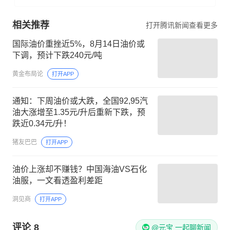
相关推荐
打开腾讯新闻查看更多
国际油价重挫近5%，8月14日油价或
下调，预计下跌240元/吨
黄金布局论
打开APP
通知：下周油价或大跌，全国92,95汽
油大涨增至1.35元/升后重新下跌，预
跌近0.34元/升！
猪友巴巴
打开APP
油价上涨却不赚钱？中国海油VS石化
油服，一文看透盈利差距
洞见商
打开APP
评论
8
@元宝 一起聊新闻