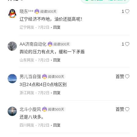
晓东¹⁵⁹
1
辽宁经济不咋地，油价还挺高呢！
辽宁网友
7月2日
回复
AA济南自动化
1
舆论的压力有点大，缓和一下矛盾
山东网友
7月2日
回复
男儿当自强
首赞
3日24点和4日0点啥区别
浙江网友
7月2日
回复
北斗小旋风
首赞
还是八块多。
四川网友
7月2日
回复