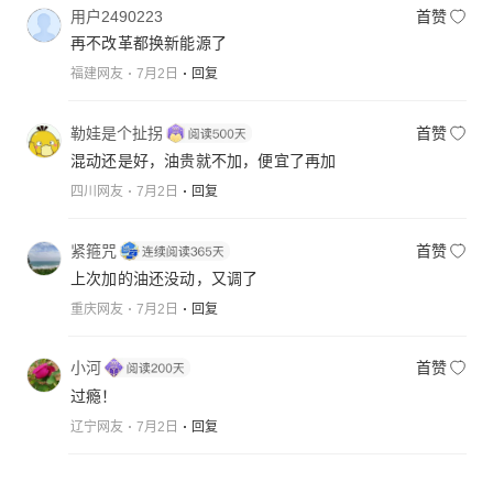
用户2490223
首赞
再不改革都换新能源了
福建网友
7月2日
回复
勒娃是个扯拐
首赞
混动还是好，油贵就不加，便宜了再加
四川网友
7月2日
回复
紧箍咒
首赞
上次加的油还没动，又调了
重庆网友
7月2日
回复
小河
首赞
过瘾！
辽宁网友
7月2日
回复